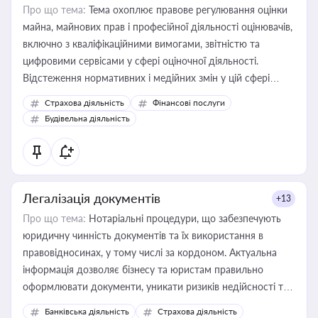
Про що тема:
Тема охоплює правове регулювання оцінки
майна, майнових прав і професійної діяльності оцінювачів,
включно з кваліфікаційними вимогами, звітністю та
цифровими сервісами у сфері оціночної діяльності.
Відстеження нормативних і медійних змін у цій сфері
корисне для власника бізнесу, керівника, юриста або
Страхова діяльність
Фінансові послуги
бухгалтера під час оподаткування, приватизації, оренди
Будівельна діяльність
державного майна, корпоративних угод і перевірки
статусу суб'єктів оціночної діяльності
Легалізація документів
+13
Про що тема:
Нотаріальні процедури, що забезпечують
юридичну чинність документів та їх використання в
правовідносинах, у тому числі за кордоном. Актуальна
інформація дозволяє бізнесу та юристам правильно
оформлювати документи, уникати ризиків недійсності та
забезпечувати їх належне прийняття органами влади та
Банківська діяльність
Страхова діяльність