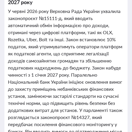
2027 року
У червні 2026 року Верховна Рада України ухвалила
законопроєкт №15111-д, який вводить
автоматичний обмін інформацією про доходи,
отримані через цифрові платформи, такі як OLX,
Rozetka, Uber, Bolt та інші. Закон встановлює 10%
податок, який утримуватимуть оператори платформ
як податкові агенти, що сприятиме легалізації
доходів самозайнятих громадян та збільшенню
податкових надходжень до бюджету. Закон набуде
чинності з 1 січня 2027 року. Паралельно
Національний банк України ініціює оновлення вимог
до захисту приміщень небанківських фінансових
установ, замінюючи застарілі стандарти на сучасні
технічні норми, що підвищить рівень безпеки без
додаткових витрат для установ. У парламенті також
розглядається законопроєкт №14327, який
передбачає посилення фінансового моніторингу у
банках. Він вводить вимоги до підтвердження місця