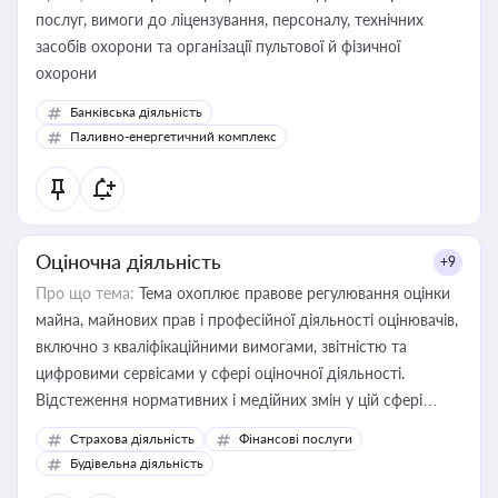
послуг, вимоги до ліцензування, персоналу, технічних
засобів охорони та організації пультової й фізичної
охорони
Банківська діяльність
Паливно-енергетичний комплекс
Оціночна діяльність
+9
Про що тема:
Тема охоплює правове регулювання оцінки
майна, майнових прав і професійної діяльності оцінювачів,
включно з кваліфікаційними вимогами, звітністю та
цифровими сервісами у сфері оціночної діяльності.
Відстеження нормативних і медійних змін у цій сфері
корисне для власника бізнесу, керівника, юриста або
Страхова діяльність
Фінансові послуги
бухгалтера під час оподаткування, приватизації, оренди
Будівельна діяльність
державного майна, корпоративних угод і перевірки