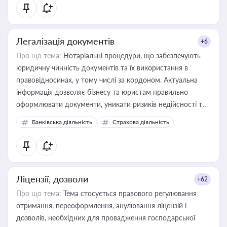
статусу суб'єктів оціночної діяльності
Легалізація документів
+6
Про що тема:
Нотаріальні процедури, що забезпечують
юридичну чинність документів та їх використання в
правовідносинах, у тому числі за кордоном. Актуальна
інформація дозволяє бізнесу та юристам правильно
оформлювати документи, уникати ризиків недійсності та
забезпечувати їх належне прийняття органами влади та
Банківська діяльність
Страхова діяльність
контрагентами
Ліцензії, дозволи
+62
Про що тема:
Тема стосується правового регулювання
отримання, переоформлення, анулювання ліцензій і
дозволів, необхідних для провадження господарської