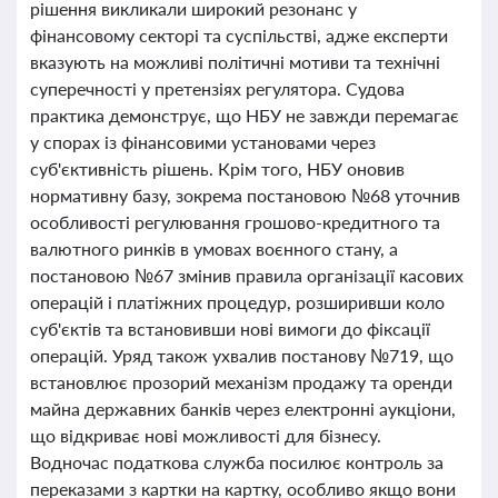
рішення викликали широкий резонанс у
фінансовому секторі та суспільстві, адже експерти
вказують на можливі політичні мотиви та технічні
суперечності у претензіях регулятора. Судова
практика демонструє, що НБУ не завжди перемагає
у спорах із фінансовими установами через
суб'єктивність рішень. Крім того, НБУ оновив
нормативну базу, зокрема постановою №68 уточнив
особливості регулювання грошово-кредитного та
валютного ринків в умовах воєнного стану, а
постановою №67 змінив правила організації касових
операцій і платіжних процедур, розширивши коло
суб'єктів та встановивши нові вимоги до фіксації
операцій. Уряд також ухвалив постанову №719, що
встановлює прозорий механізм продажу та оренди
майна державних банків через електронні аукціони,
що відкриває нові можливості для бізнесу.
Водночас податкова служба посилює контроль за
переказами з картки на картку, особливо якщо вони