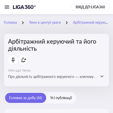
ВХІД ДО LIGA360
Головна
Теми в центрі уваги
Арбітражний керуючий та його діяльність
Арбітражний керуючий та його
діяльність
ПРО ЩО ТЕМА:
Про діяльність арбітражного керуючого — ключову
фігуру у процедурах банкрутства, яка виконує функції
управління майном боржника, санації або ліквідації
Головне за добу (AI)
Усі публікації