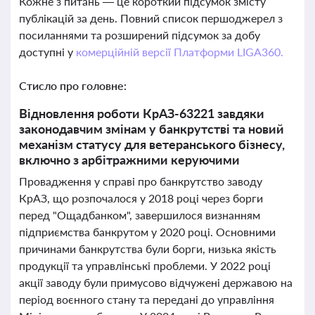
Кожне з питань — це короткий підсумок змісту
публікацій за день. Повний список першоджерел з
посиланнями та розширений підсумок за добу
доступні у
комерційній версії Платформи LIGA360.
Стисло про головне:
Відновлення роботи КрАЗ-63221 завдяки
законодавчим змінам у банкрутстві та новий
механізм статусу для ветеранського бізнесу,
включно з арбітражними керуючими
Провадження у справі про банкрутство заводу
КрАЗ, що розпочалося у 2018 році через борги
перед "Ощадбанком", завершилося визнанням
підприємства банкрутом у 2020 році. Основними
причинами банкрутства були борги, низька якість
продукції та управлінські проблеми. У 2022 році
акції заводу були примусово відчужені державою на
період воєнного стану та передані до управління