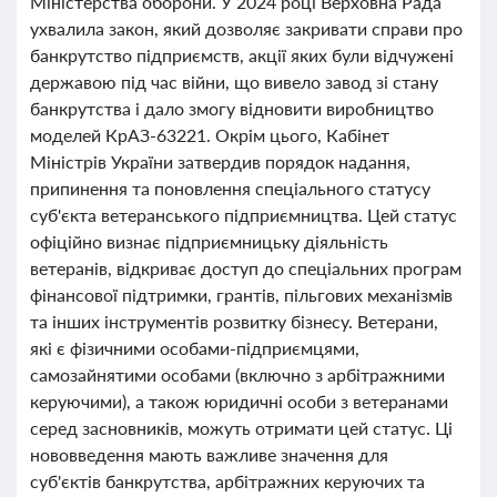
Міністерства оборони. У 2024 році Верховна Рада
ухвалила закон, який дозволяє закривати справи про
банкрутство підприємств, акції яких були відчужені
державою під час війни, що вивело завод зі стану
банкрутства і дало змогу відновити виробництво
моделей КрАЗ-63221. Окрім цього, Кабінет
Міністрів України затвердив порядок надання,
припинення та поновлення спеціального статусу
суб'єкта ветеранського підприємництва. Цей статус
офіційно визнає підприємницьку діяльність
ветеранів, відкриває доступ до спеціальних програм
фінансової підтримки, грантів, пільгових механізмів
та інших інструментів розвитку бізнесу. Ветерани,
які є фізичними особами-підприємцями,
самозайнятими особами (включно з арбітражними
керуючими), а також юридичні особи з ветеранами
серед засновників, можуть отримати цей статус. Ці
нововведення мають важливе значення для
суб'єктів банкрутства, арбітражних керуючих та