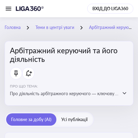
ВХІД ДО LIGA360
Головна
Теми в центрі уваги
Арбітражний керуючий та його діяльність
Арбітражний керуючий та його
діяльність
ПРО ЩО ТЕМА:
Про діяльність арбітражного керуючого — ключову
фігуру у процедурах банкрутства, яка виконує функції
управління майном боржника, санації або ліквідації
Головне за добу (AI)
Усі публікації