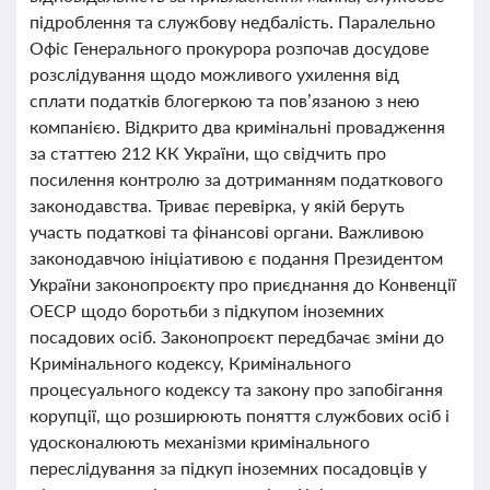
підроблення та службову недбалість. Паралельно
Офіс Генерального прокурора розпочав досудове
розслідування щодо можливого ухилення від
сплати податків блогеркою та пов’язаною з нею
компанією. Відкрито два кримінальні провадження
за статтею 212 КК України, що свідчить про
посилення контролю за дотриманням податкового
законодавства. Триває перевірка, у якій беруть
участь податкові та фінансові органи. Важливою
законодавчою ініціативою є подання Президентом
України законопроєкту про приєднання до Конвенції
ОЕСР щодо боротьби з підкупом іноземних
посадових осіб. Законопроєкт передбачає зміни до
Кримінального кодексу, Кримінального
процесуального кодексу та закону про запобігання
корупції, що розширюють поняття службових осіб і
удосконалюють механізми кримінального
переслідування за підкуп іноземних посадовців у