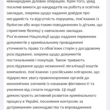
міжнародних ділових операціях. Крім того, уряд
посилив вимоги до кандидатів на роботу в освітніх
закладах, зокрема щодо надання довідок про
несудимість та відсутність порушень, пов’язаних із
булінгом або жорстоким поводженням із дітьми, що
сприятиме безпеці у навчальних закладах.
Роз’яснення Нацполіції щодо надання первинних
документів у кримінальному провадженні
уточнюють права та обов’язки сторін у досудовому
розслідуванні, зокрема щодо документів
постачальників і покупців. Також тривають
розслідування щодо незаконної легалізації коштів
компанією, пов’язаною з російським олігархом, що
підкреслює увагу правоохоронних органів до
економічних злочинів із ознаками фіктивності та
ухилення від сплати податків. Ці події
демонструють активний розвиток кримінального
процесу в Україні, посилення контролю за
дотриманням законодавства та впровадження