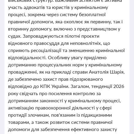
участь адвокатів та юристів у кримінальному
процесі, зокрема через систему безоплатної
правничої допомоги, яка охоплює як первинну, так і
вторинну допомогу, включно з представництвом у
судах. Запроваджуються пілотні проєкти
відновного правосуддя для неповнолітніх, що
сприяють ресоціалізації та зменшенню кримінальної
відповідальності. Особливу увагу приділено
дотриманню процесуальних норм у кримінальному
провадженні, як на прикладі справи Анатолія Шарія,
де забезпечено захист прав підозрюваного
відповідно до КПК України. Загалом, тенденції 2026
року свідчать про посилення контролю за
дотриманням законності у кримінальному процесі,
активізацію правоохоронної діяльності у сфері
протидії злочинам, пов'язаним із підакцизними
товарами, а також розвиток системи правничої
допомоги для забезпечення ефективного захисту