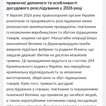
правничої допомоги та особливості
досудового розслідування у 2026 році
У березні 2026 року правоохоронні органи України
розпочали та продовжують розслідування низки
резонансних кримінальних проваджень, пов'язаних
із незаконним виробництвом та збутом підакцизних
товарів, зокрема сигарет. Масштабні операції Бюро
економічної безпеки та Держприкордонслужби
викрили підпільні фабрики та родинні бізнеси, що
завдали державі збитків на десятки мільйонів
гривень. Ці провадження ведуться за статтею 204
Кримінального кодексу України, яка передбачає
кримінальну відповідальність за незаконне
виготовлення, зберігання та збут підакцизних
товарів. Крім того, тривають досудові
розслідування у справах, пов'язаних із порушеннями
пожежної безпеки, що призвели до загибелі людей,
а також корупційними злочинами серед посадовців
військових структур. Важливим аспектом є активна