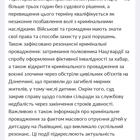
більше трьох годин без судового рішення, а
перевищення цього терміну кваліфікується як
незаконне позбавлення волі з кримінальними
наслідками. Військові та громадяни мають знати
свої права та способи захисту у разі порушень.
Також зафіксовано резонансні кримінальні
провадження: затримання полковника Нацгвардії за
спробу оформлення фіктивної інвалідності за хабар,
а також відкриття кримінального провадження за
воєнні злочини через обстріли цивільних об'єктів на
Донеччині, що призвели до загибелі мирних
жителів, у тому числі дитини. Окрім того, суд
закрив справу щодо голови сільради за службову
недбалість через закінчення строків давності.
Важливою є також інформація про кримінальне
провадження за фактом масового отруєння дітей у
дитсадку на Львівщині, що викликало суспільний
резонанс. Ці події підкреслюють актуальність