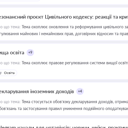
езонансний проєкт Цивільного кодексу: реакції та кр
о що тема:
Тема охоплює оновлення та реформування цивільного за
гулювання майнових і немайнових прав, договірних відносин та прав
ища освіта
+9
о що тема:
Тема охоплює правове регулювання системи вищої освіти, о
Освіта
екларування іноземних доходів
+4
о що тема:
Тема стосується обов’язку декларування доходів, отрим
бов’язань та застосування правил уникнення подвійного оподаткува
elegram канали для нотаріусів: новини, кейси, практич