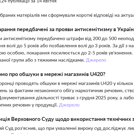
124 публікації за 14 квітня
ібраних матеріалів ми сформували короткі відповіді на актуал
арання передбачені за прояви антисемітизму в Україн
и антисемітизму передбачено штрафи від 200 до 500 неопод
я волі до 5 років або позбавлення волі до 3 років. За дії з 
ю особою, покарання посилюється до 2-5 років ув'язнення. Н
ваної групи або з тяжкими наслідками.
Джерело
мо про обшуки в мережі магазинів U420?
ронці проводять обшуки в мережі магазинів U420 у кількох
нь за фактами незаконного обігу наркотичних речовин, ство
Документування діяльності триває з грудня 2025 року, а лаб
пних речовин у продукції.
Джерело
иція Верховного Суду щодо використання технічних 
й Суд роз'яснив, що при ухваленні вироку суд досліджує ли