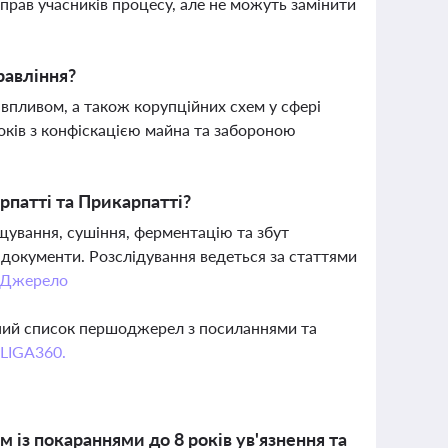
у прав учасників процесу, але не можуть замінити
равління?
пливом, а також корупційних схем у сфері
років з конфіскацією майна та забороною
рпатті та Прикарпатті?
ування, сушіння, ферментацію та збут
документи. Розслідування ведеться за статтями
Джерело
вний список першоджерел з посиланнями та
 LIGA360.
м із покараннями до 8 років ув'язнення та