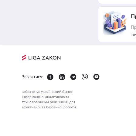
П
Пр
тл
Зв'язатися:
забезпечує український бізнес
інформацією, аналітикою та
технологічними рішеннями для
ефективної та безпечної роботи.