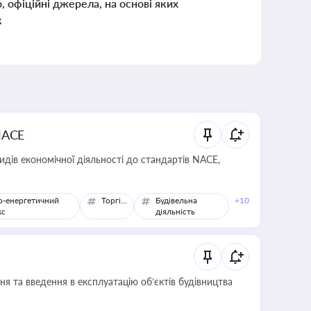
о, офіційні джерела, на основі яких
к
NACE
идів економічної діяльності до стандартів NACE,
о-енергетичний
Торгівля
Будівельна
+10
кс
діяльність
я та введення в експлуатацію об’єктів будівництва