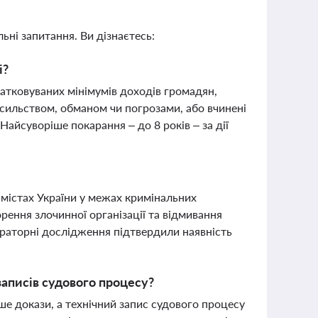
ьні запитання. Ви дізнаєтесь:
і?
атковуваних мінімумів доходів громадян,
насильством, обманом чи погрозами, або вчинені
айсуворіше покарання – до 8 років – за дії
 містах України у межах кримінальних
рення злочинної організації та відмивання
ораторні дослідження підтвердили наявність
записів судового процесу?
ше докази, а технічний запис судового процесу