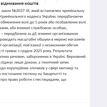
 відмивання коштів
в закон №2037-ІХ, який встановлює кримінальну
 Кримінального кодексу України, передбачаючи
обмеження волі до 5 років або позбавлення волі
озами, або вчинені службовою особою,
– передбачене за дії, вчинені організованою
роводять масштабні обшуки в мережі магазинів
 організації, пов’язаної з незаконним обігом
ті триває з грудня 2025 року. Результати
пних речовин, заборонених в Україні. Верховний
осліджує лише докази, а технічний запис
до корупційних злочинів у сфері митниці та
о постачання тютюну на Закарпатті та
ь про право роботи з пестицидами, що