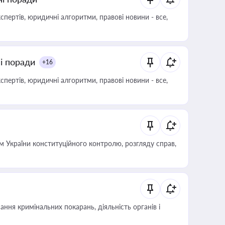
пертів, юридичні алгоритми, правові новини - все,
ні поради
+16
пертів, юридичні алгоритми, правові новини - все,
 України конституційного контролю, розгляду справ,
ння кримінальних покарань, діяльність органів і