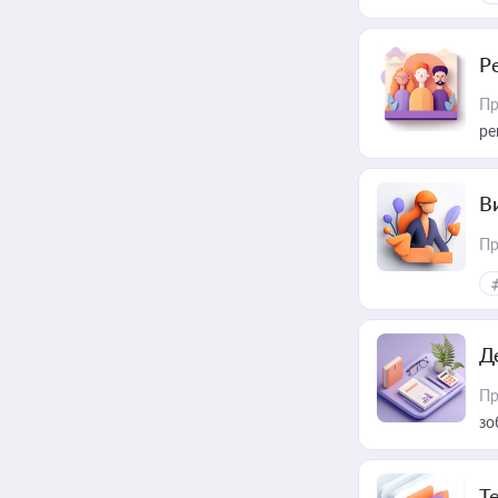
Р
Пр
ре
В
Пр
Д
Пр
зо
T