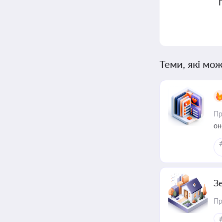
Теми, які мож
Пр
он
З
Пр