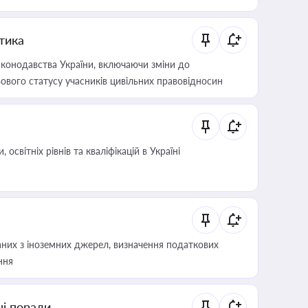
итика
конодавства України, включаючи зміни до
ового статусу учасників цивільних правовідносин
світніх рівнів та кваліфікацій в Україні
аних з іноземних джерел, визначення податкових
ння
ні поради