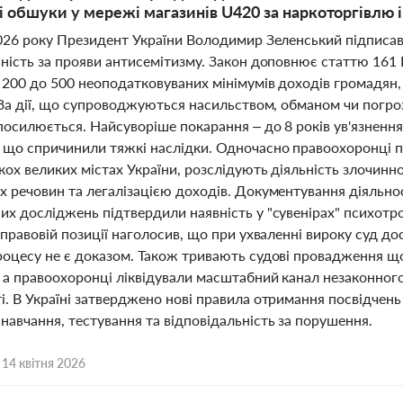
 обшуки у мережі магазинів U420 за наркоторгівлю і
2026 року Президент України Володимир Зеленський підписа
ьність за прояви антисемітизму. Закон доповнює статтю 161
 200 до 500 неоподатковуваних мінімумів доходів громадян, 
. За дії, що супроводжуються насильством, обманом чи погр
осилюється. Найсуворіше покарання – до 8 років ув'язнення 
 що спричинили тяжкі наслідки. Одночасно правоохоронці п
кох великих містах України, розслідують діяльність злочинної
 речовин та легалізацією доходів. Документування діяльнос
их досліджень підтвердили наявність у "сувенірах" психотро
 правовій позиції наголосив, що при ухваленні вироку суд д
роцесу не є доказом. Також тривають судові провадження що
, а правоохоронці ліквідували масштабний канал незаконног
і. В Україні затверджено нові правила отримання посвідчен
навчання, тестування та відповідальність за порушення.
,
14 квітня 2026