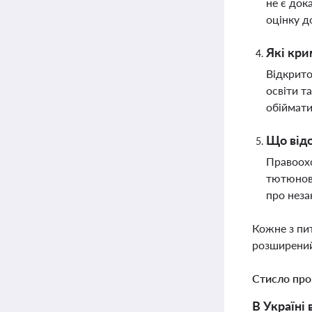
не є док
оцінку д
Які кри
Відкрито
освіти т
обіймати
Що відо
Правоохо
тютюново
про неза
Кожне з пи
розширений
Стисло про
В Україні