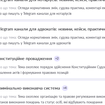
о що тема:
Огляди нормативних змін, судова практика, коментарі екс
о що пишуть у Telegram каналах для нотаріусів
elegram канали для адвокатів: новини, кейси, практич
о що тема:
Огляди нормативних змін, судова практика, коментарі екс
о що пишуть у Telegram каналах для адвокатів
онституційне провадження
+2
о що тема:
Тема охоплює порядок здійснення Конституційним Судом
валення актів і формування правових позицій
римінально-виконавча система
+4
о що тема:
Тема охоплює організацію та правове регулювання викона
танов виконання покарань та статус осіб, які відбувають покарання