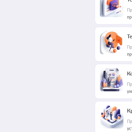
Пр
пр
T
Пр
пр
К
Пр
ух
К
Пр
ус