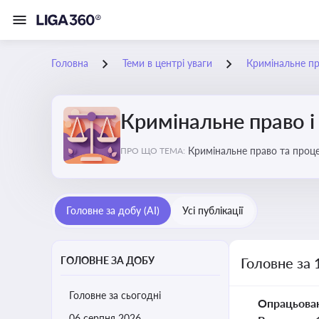
Головна
Теми в центрі уваги
Кримінальне пр
Кримінальне право і
Кримінальне право та проце
ПРО ЩО ТЕМА:
судочинства
Головне за добу (AI)
Усі публікації
ГОЛОВНЕ ЗА ДОБУ
Головне за 
Головне за сьогодні
Опрацьова
06 серпня 2026