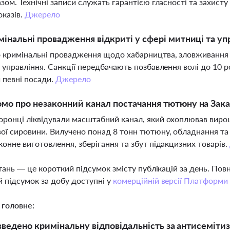
азом. Технічні записи служать гарантією гласності та захист
оказів.
Джерело
мінальні провадження відкриті у сфері митниці та уп
 кримінальні провадження щодо хабарництва, зловживання в
а управління. Санкції передбачають позбавлення волі до 10 
 певні посади.
Джерело
мо про незаконний канал постачання тютюну на Зака
ронці ліквідували масштабний канал, який охоплював вирощ
ї сировини. Вилучено понад 8 тонн тютюну, обладнання та 
конне виготовлення, зберігання та збут підакцизних товарів.
тань — це короткий підсумок змісту публікацій за день. По
 підсумок за добу доступні у
комерційній версії Платформи
 головне:
 введено кримінальну відповідальність за антисемітиз