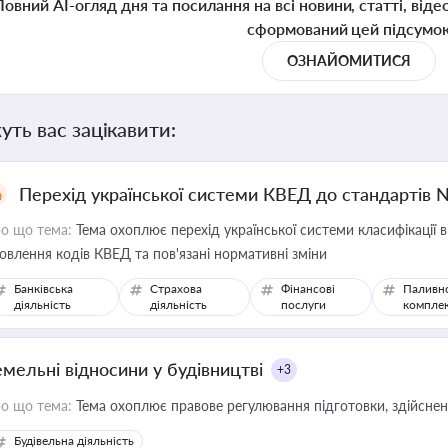
Повний AI-огляд дня та посилання на всі новини, статті, віде
сформований цей підсумо
ОЗНАЙОМИТИСЯ
уть вас зацікавити:
Перехід української системи КВЕД до стандартів 
о що тема:
Тема охоплює перехід української системи класифікації в
овлення кодів КВЕД та пов'язані нормативні зміни
Банківська
Страхова
Фінансові
Паливн
діяльність
діяльність
послуги
компле
емельні відносини у будівництві
+3
о що тема:
Тема охоплює правове регулювання підготовки, здійсненн
Будівельна діяльність