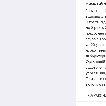
масштабні
14 квітня 
відповідал
штрафи від
до 3 років
покарання п
групою або
U420 у кіль
наркотичних
лабораторн
Суд у своїй
судового п
управління
Прикарпатт
включають 
LIGA ZAKON