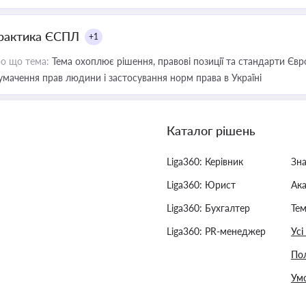
рактика ЄСПЛ
+1
о що тема:
Тема охоплює рішення, правові позиції та стандарти Євр
умачення прав людини і застосування норм права в Україні
Каталог рішень
Liga360: Керівник
Зн
Liga360: Юрист
Ак
Liga360: Бухгалтер
Тем
Liga360: PR-менеджер
Усі
Пол
Умо