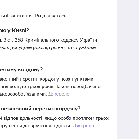
ьні запитання. Ви дізнаєтесь:
ою у Києві?
. 3 ст. 258 Кримінального кодексу України
Триває досудове розслідування та службове
ретину кордону?
законний перетин кордону поза пунктами
ння волі до трьох років. Також передбачено
ськовозобов'язаними.
Джерело
а незаконний перетин кордону?
ї відповідальності, якщо особа протягом трьох
порушення до вручення підозри.
Джерело