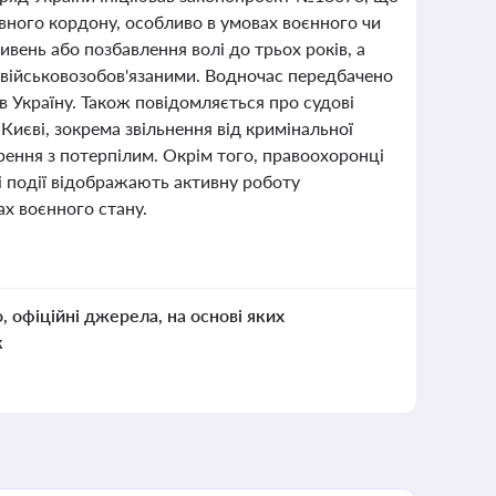
вного кордону, особливо в умовах воєнного чи
вень або позбавлення волі до трьох років, а
 військовозобов'язаними. Водночас передбачено
в Україну. Також повідомляється про судові
Києві, зокрема звільнення від кримінальної
рення з потерпілим. Окрім того, правоохоронці
і події відображають активну роботу
ах воєнного стану.
о, офіційні джерела, на основі яких
к