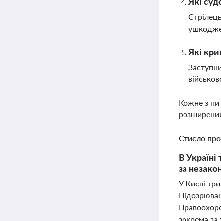
Які суд
Стрілець
ушкоджен
Які кри
Заступни
військов
Кожне з пи
розширений
Стисло про
В Україні
за незако
У Києві три
Підозрювани
Правоохоро
зокрема за