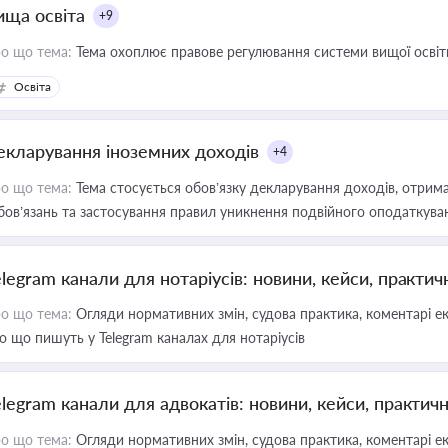
ища освіта
+9
о що тема:
Тема охоплює правове регулювання системи вищої освіти, о
Освіта
екларування іноземних доходів
+4
о що тема:
Тема стосується обов’язку декларування доходів, отрим
бов’язань та застосування правил уникнення подвійного оподаткува
elegram канали для нотаріусів: новини, кейси, практич
о що тема:
Огляди нормативних змін, судова практика, коментарі екс
о що пишуть у Telegram каналах для нотаріусів
elegram канали для адвокатів: новини, кейси, практич
о що тема:
Огляди нормативних змін, судова практика, коментарі екс