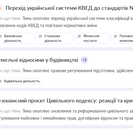
Перехід української системи КВЕД до стандартів 
о що тема:
Тема охоплює перехід української системи класифікації в
овлення кодів КВЕД та пов'язані нормативні зміни
Банківська
Страхова
Фінансові
Паливн
діяльність
діяльність
послуги
компле
емельні відносини у будівництві
+3
о що тема:
Тема охоплює правове регулювання підготовки, здійсненн
Будівельна діяльність
езонансний проєкт Цивільного кодексу: реакції та кр
о що тема:
Тема охоплює оновлення та реформування цивільного за
гулювання майнових і немайнових прав, договірних відносин та прав