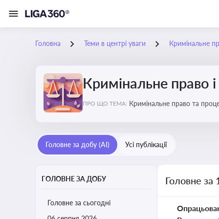
Головна
Теми в центрі уваги
Кримінальне пр
Кримінальне право і
Кримінальне право та проце
ПРО ЩО ТЕМА:
судочинства
Головне за добу (AI)
Усі публікації
ГОЛОВНЕ ЗА ДОБУ
Головне за 
Головне за сьогодні
Опрацьова
06 серпня 2026