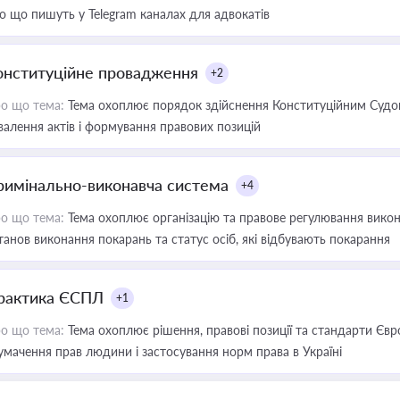
о що пишуть у Telegram каналах для адвокатів
онституційне провадження
+2
о що тема:
Тема охоплює порядок здійснення Конституційним Судом
валення актів і формування правових позицій
римінально-виконавча система
+4
о що тема:
Тема охоплює організацію та правове регулювання викона
танов виконання покарань та статус осіб, які відбувають покарання
рактика ЄСПЛ
+1
о що тема:
Тема охоплює рішення, правові позиції та стандарти Євр
умачення прав людини і застосування норм права в Україні