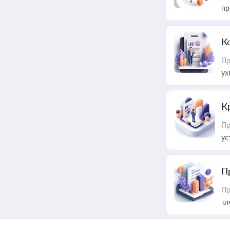
пр
К
Пр
ух
К
Пр
ус
П
Пр
тл