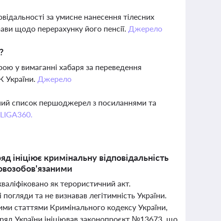
овідальності за умисне нанесення тілесних
ави щодо перерахунку його пенсії.
Джерело
?
рою у вимаганні хабаря за переведення
К України.
Джерело
вний список першоджерел з посиланнями та
 LIGA360.
ряд ініціює кримінальну відповідальність
ковозобов'язаними
кваліфіковано як терористичний акт.
погляди та не визнавав легітимність України.
ими статтями Кримінального кодексу України,
уряд України ініціював законопроєкт №13673, що