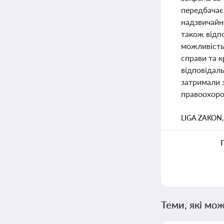
передбачає
надзвичайно
також відп
можливість 
справи та к
відповідал
затримали 
правоохорон
LIGA ZAKON
Теми, які мож