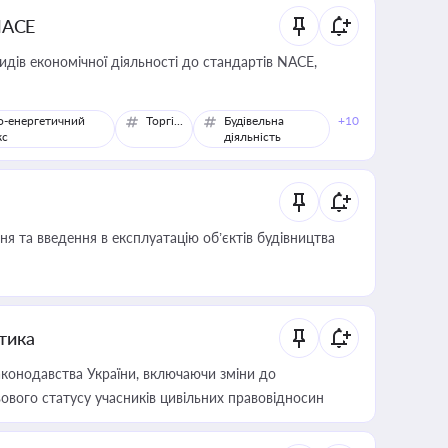
NACE
идів економічної діяльності до стандартів NACE,
о-енергетичний
Торгівля
Будівельна
+10
кс
діяльність
я та введення в експлуатацію об’єктів будівництва
итика
конодавства України, включаючи зміни до
ового статусу учасників цивільних правовідносин