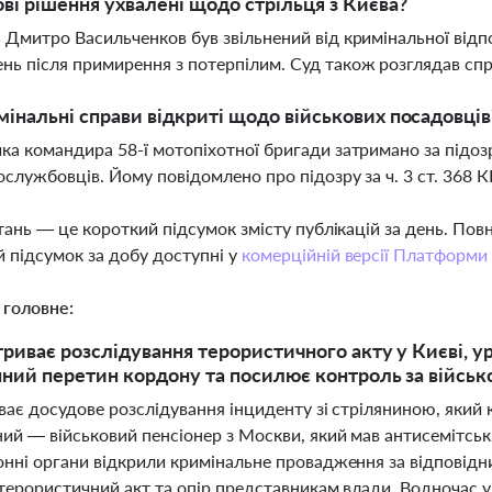
ові рішення ухвалені щодо стрільця з Києва?
 Дмитро Васильченков був звільнений від кримінальної відп
ь після примирення з потерпілим. Суд також розглядав спр
мінальні справи відкриті щодо військових посадовців
ка командира 58-ї мотопіхотної бригади затримано за підоз
ослужбовців. Йому повідомлено про підозру за ч. 3 ст. 368 К
тань — це короткий підсумок змісту публікацій за день. По
 підсумок за добу доступні у
комерційній версії Платформи
 головне:
 триває розслідування терористичного акту у Києві, у
нний перетин кордону та посилює контроль за війсь
ває досудове розслідування інциденту зі стріляниною, який 
й — військовий пенсіонер з Москви, який мав антисемітські 
нні органи відкрили кримінальне провадження за відповідн
 терористичний акт та опір представникам влади. Водночас 