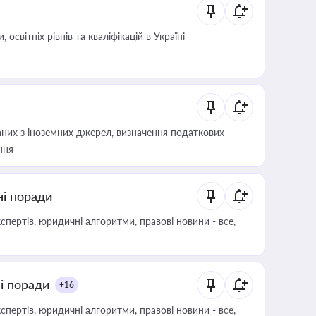
світніх рівнів та кваліфікацій в Україні
аних з іноземних джерел, визначення податкових
ння
ні поради
пертів, юридичні алгоритми, правові новини - все,
ні поради
+16
пертів, юридичні алгоритми, правові новини - все,