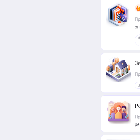
Пр
он
З
Пр
Р
Пр
ре