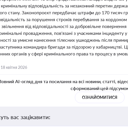
 кримінальну відповідальність за незаконний перетин держа
го стану. Законопроєкт передбачає штрафи до 170 тисяч гри
овідальність за порушення строків перебування за кордоном
звільнення від відповідальності за добровільне повернення 
римінальні провадження, пов'язані з учасниками інциденту у 
ьності за умисне нанесення тілесних ушкоджень після прими
заступника командира бригади за підозрою у хабарництві. Ц
них органів у сфері кримінального права та процесу в умов
,
18 квітня 2026
Повний AI-огляд дня та посилання на всі новини, статті, віде
сформований цей підсумо
ОЗНАЙОМИТИСЯ
уть вас зацікавити: