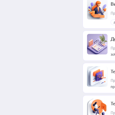
В
Пр
Д
Пр
зо
T
Пр
пр
T
Пр