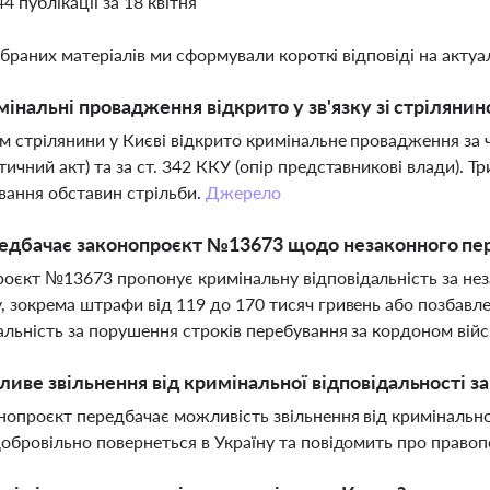
44 публікації за 18 квітня
ібраних матеріалів ми сформували короткі відповіді на актуал
мінальні провадження відкрито у зв'язку зі стрілянин
м стрілянини у Києві відкрито кримінальне провадження за ч
тичний акт) та за ст. 342 ККУ (опір представникові влади). 
вання обставин стрільби.
Джерело
едбачає законопроєкт №13673 щодо незаконного пе
оєкт №13673 пропонує кримінальну відповідальність за не
, зокрема штрафи від 119 до 170 тисяч гривень або позбавле
альність за порушення строків перебування за кордоном вій
иве звільнення від кримінальної відповідальності з
онопроєкт передбачає можливість звільнення від кримінально
добровільно повернеться в Україну та повідомить про право