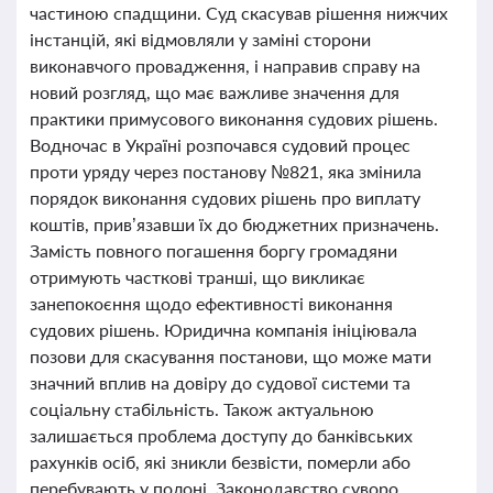
частиною спадщини. Суд скасував рішення нижчих
інстанцій, які відмовляли у заміні сторони
виконавчого провадження, і направив справу на
новий розгляд, що має важливе значення для
практики примусового виконання судових рішень.
Водночас в Україні розпочався судовий процес
проти уряду через постанову №821, яка змінила
порядок виконання судових рішень про виплату
коштів, прив’язавши їх до бюджетних призначень.
Замість повного погашення боргу громадяни
отримують часткові транші, що викликає
занепокоєння щодо ефективності виконання
судових рішень. Юридична компанія ініціювала
позови для скасування постанови, що може мати
значний вплив на довіру до судової системи та
соціальну стабільність. Також актуальною
залишається проблема доступу до банківських
рахунків осіб, які зникли безвісти, померли або
перебувають у полоні. Законодавство суворо