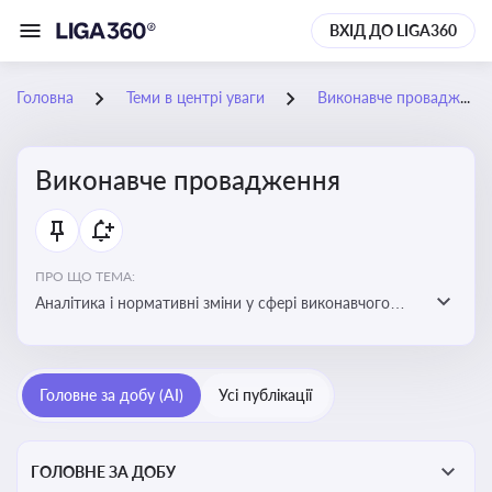
ВХІД ДО LIGA360
Головна
Теми в центрі уваги
Виконавче провадження
Виконавче провадження
ПРО ЩО ТЕМА:
Аналітика і нормативні зміни у сфері виконавчого
провадження та примусового виконання рішень:
огляди по виконавчих документах, відкриттю та
завершенню проваджень, діяльності державних і
Головне за добу (AI)
Усі публікації
приватних виконавців
ГОЛОВНЕ ЗА ДОБУ