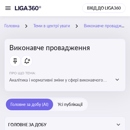
ВХІД ДО LIGA360
Головна
Теми в центрі уваги
Виконавче провадження
Виконавче провадження
ПРО ЩО ТЕМА:
Аналітика і нормативні зміни у сфері виконавчого
провадження та примусового виконання рішень:
огляди по виконавчих документах, відкриттю та
завершенню проваджень, діяльності державних і
Головне за добу (AI)
Усі публікації
приватних виконавців
ГОЛОВНЕ ЗА ДОБУ