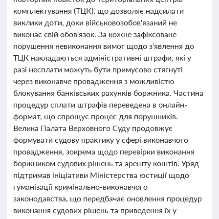
комплектування (ТЦК), що дозволяє надсилати
виклики доти, доки військовозобов'язаний не
виконає свій обов'язок. За кожне зафіксоване
порушення невиконання вимог щодо з'явлення до
ТЦК накладаються адміністративні штрафи, які у
разі несплати можуть бути примусово стягнуті
через виконавче провадження з можливістю
блокування банківських рахунків боржника. Частина
процедур сплати штрафів переведена в онлайн-
формат, що спрощує процес для порушників.
Велика Палата Верховного Суду продовжує
формувати судову практику у сфері виконавчого
провадження, зокрема щодо перевірки виконання
боржником судових рішень та арешту коштів. Уряд
підтримав ініціативи Міністерства юстиції щодо
гуманізації кримінально-виконавчого
законодавства, що передбачає оновлення процедур
виконання судових рішень та приведення їх у