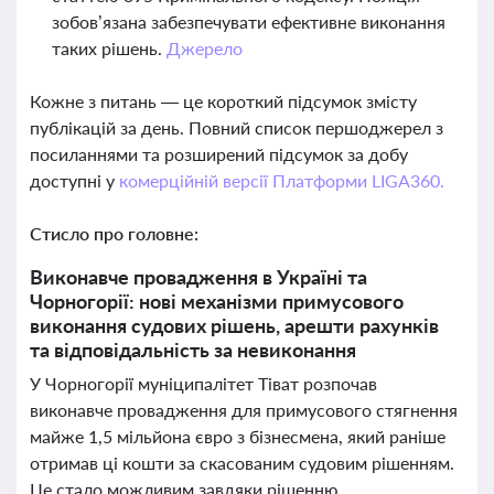
зобов’язана забезпечувати ефективне виконання
таких рішень.
Джерело
Кожне з питань — це короткий підсумок змісту
публікацій за день. Повний список першоджерел з
посиланнями та розширений підсумок за добу
доступні у
комерційній версії Платформи LIGA360.
Стисло про головне:
Виконавче провадження в Україні та
Чорногорії: нові механізми примусового
виконання судових рішень, арешти рахунків
та відповідальність за невиконання
У Чорногорії муніципалітет Тіват розпочав
виконавче провадження для примусового стягнення
майже 1,5 мільйона євро з бізнесмена, який раніше
отримав ці кошти за скасованим судовим рішенням.
Це стало можливим завдяки рішенню