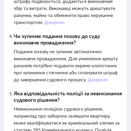
штрафу подвоюється, додаються виконавчий
збір та витрати. Виконавці можуть арештувати
рахунки, майно та обмежити право керування
транспортом.
Джерело
Чи зупиняє подання позову до суду
виконавче провадження?
Подання позову не зупиняє автоматично
виконавче провадження. Для уникнення арешту
рахунків потрібно подавати окреме клопотання
про зупинення стягнення або сплачувати штраф
до завершення судового процесу.
Джерело
Яка відповідальність поліції за невиконання
судового рішення?
Невиконання поліцією судового рішення,
наприклад про заборону залишати квартиру,
може кваліфікуватися як кримінальний злочин за
статтею 395 Кримінального кодексу. Поліція