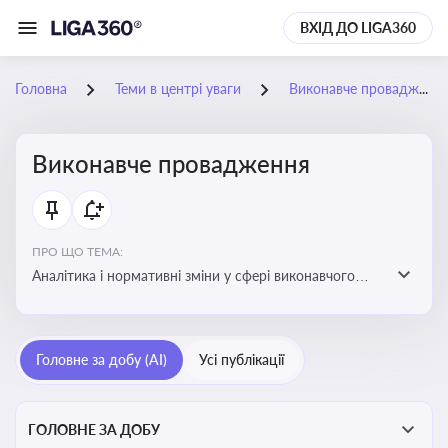
ВХІД ДО LIGA360
Головна
Теми в центрі уваги
Виконавче провадження
Виконавче провадження
ПРО ЩО ТЕМА:
Аналітика і нормативні зміни у сфері виконавчого
провадження та примусового виконання рішень:
огляди по виконавчих документах, відкриттю та
завершенню проваджень, діяльності державних і
Головне за добу (AI)
Усі публікації
приватних виконавців
ГОЛОВНЕ ЗА ДОБУ