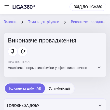
ВХІД ДО LIGA360
Головна
Теми в центрі уваги
Виконавче провадження
Виконавче провадження
ПРО ЩО ТЕМА:
Аналітика і нормативні зміни у сфері виконавчого
провадження та примусового виконання рішень:
огляди по виконавчих документах, відкриттю та
завершенню проваджень, діяльності державних і
Головне за добу (AI)
Усі публікації
приватних виконавців
ГОЛОВНЕ ЗА ДОБУ