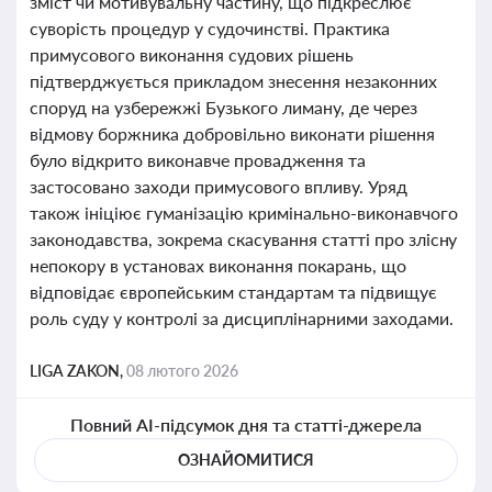
зміст чи мотивувальну частину, що підкреслює
суворість процедур у судочинстві. Практика
примусового виконання судових рішень
підтверджується прикладом знесення незаконних
споруд на узбережжі Бузького лиману, де через
відмову боржника добровільно виконати рішення
було відкрито виконавче провадження та
застосовано заходи примусового впливу. Уряд
також ініціює гуманізацію кримінально-виконавчого
законодавства, зокрема скасування статті про злісну
непокору в установах виконання покарань, що
відповідає європейським стандартам та підвищує
роль суду у контролі за дисциплінарними заходами.
LIGA ZAKON,
08 лютого 2026
Повний AI-підсумок дня та статті-джерела
ОЗНАЙОМИТИСЯ