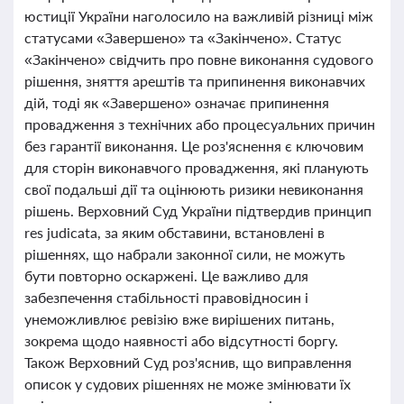
юстиції України наголосило на важливій різниці між
статусами «Завершено» та «Закінчено». Статус
«Закінчено» свідчить про повне виконання судового
рішення, зняття арештів та припинення виконавчих
дій, тоді як «Завершено» означає припинення
провадження з технічних або процесуальних причин
без гарантії виконання. Це роз'яснення є ключовим
для сторін виконавчого провадження, які планують
свої подальші дії та оцінюють ризики невиконання
рішень. Верховний Суд України підтвердив принцип
res judicata, за яким обставини, встановлені в
рішеннях, що набрали законної сили, не можуть
бути повторно оскаржені. Це важливо для
забезпечення стабільності правовідносин і
унеможливлює ревізію вже вирішених питань,
зокрема щодо наявності або відсутності боргу.
Також Верховний Суд роз'яснив, що виправлення
описок у судових рішеннях не може змінювати їх