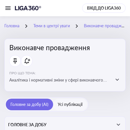
ВХІД ДО LIGA360
Головна
Теми в центрі уваги
Виконавче провадження
Виконавче провадження
ПРО ЩО ТЕМА:
Аналітика і нормативні зміни у сфері виконавчого
провадження та примусового виконання рішень:
огляди по виконавчих документах, відкриттю та
завершенню проваджень, діяльності державних і
Головне за добу (AI)
Усі публікації
приватних виконавців
ГОЛОВНЕ ЗА ДОБУ