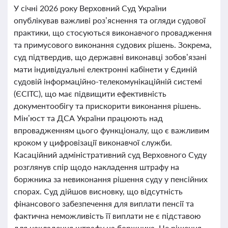
У січні 2026 року Верховний Суд України
опублікував важливі роз’яснення та огляди судової
практики, що стосуються виконавчого провадження
та примусового виконання судових рішень. Зокрема,
суд підтвердив, що державні виконавці зобов’язані
мати індивідуальні електронні кабінети у Єдиній
судовій інформаційно-телекомунікаційній системі
(ЄСІТС), що має підвищити ефективність
документообігу та прискорити виконання рішень.
Мін’юст та ДСА України працюють над
впровадженням цього функціоналу, що є важливим
кроком у цифровізації виконавчої служби.
Касаційний адміністративний суд Верховного Суду
розглянув спір щодо накладення штрафу на
боржника за невиконання рішення суду у пенсійних
спорах. Суд дійшов висновку, що відсутність
фінансового забезпечення для виплати пенсії та
фактична неможливість її виплати не є підставою
для накладення штрафу на боржника. Це рішення