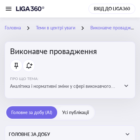
ВХІД ДО LIGA360
Головна
Теми в центрі уваги
Виконавче провадження
Виконавче провадження
ПРО ЩО ТЕМА:
Аналітика і нормативні зміни у сфері виконавчого
провадження та примусового виконання рішень:
огляди по виконавчих документах, відкриттю та
завершенню проваджень, діяльності державних і
Головне за добу (AI)
Усі публікації
приватних виконавців
ГОЛОВНЕ ЗА ДОБУ