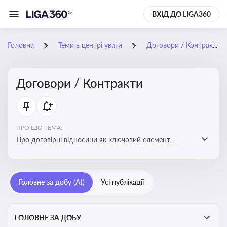
ВХІД ДО LIGA360
Головна
Теми в центрі уваги
Договори / Контракти
Договори / Контракти
ПРО ЩО ТЕМА:
Про договірні відносини як ключовий елемент
цивільного та комерційного права, що регулює
укладення договору, підписання договору, виконання
зобов’язань за договором та розірвання договору
Головне за добу (AI)
Усі публікації
ГОЛОВНЕ ЗА ДОБУ