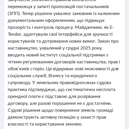
переможця у запиті пропозицій постачальників
(ЗПП). Тепер рішення ухвалює замовник із належним
документальним оформленням, що підвищує
прозорість і контроль процесу. Майданчики, як E-
Tender, адаптували свої інтерфейси для зручності
користувачів та дотримання нових вимог. Закон про
наставництво, ухвалений у грудні 2025 року,
вводить новий інститут соціальної підтримки з
чітким регулюванням договорів наставництва, прав і
обов’язків сторін. Це відкриває нові можливості для
соціальних служб, бізнесу та юридичного
супроводу. У земельних правовідносинах судова
практика підтверджує, що систематична несплата
орендної плати є підставою для розірвання
договору, але разові порушення не є достатніми.
Судові рішення щодо повернення земель громаді
демонструють активну позицію у захисті прав
власності та користування землею.