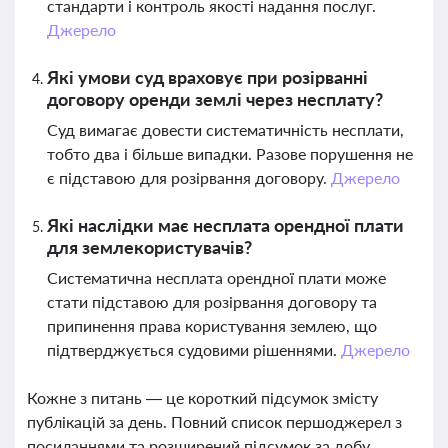
стандарти і контроль якості надання послуг.
Джерело
Які умови суд враховує при розірванні
договору оренди землі через несплату?
Суд вимагає довести систематичність несплати,
тобто два і більше випадки. Разове порушення не
є підставою для розірвання договору.
Джерело
Які наслідки має несплата орендної плати
для землекористувачів?
Систематична несплата орендної плати може
стати підставою для розірвання договору та
припинення права користування землею, що
підтверджується судовими рішеннями.
Джерело
Кожне з питань — це короткий підсумок змісту
публікацій за день. Повний список першоджерел з
посиланнями та розширений підсумок за добу