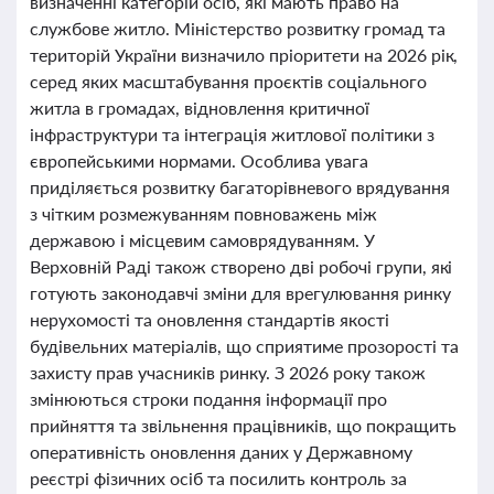
визначенні категорій осіб, які мають право на
службове житло. Міністерство розвитку громад та
територій України визначило пріоритети на 2026 рік,
серед яких масштабування проєктів соціального
житла в громадах, відновлення критичної
інфраструктури та інтеграція житлової політики з
європейськими нормами. Особлива увага
приділяється розвитку багаторівневого врядування
з чітким розмежуванням повноважень між
державою і місцевим самоврядуванням. У
Верховній Раді також створено дві робочі групи, які
готують законодавчі зміни для врегулювання ринку
нерухомості та оновлення стандартів якості
будівельних матеріалів, що сприятиме прозорості та
захисту прав учасників ринку. З 2026 року також
змінюються строки подання інформації про
прийняття та звільнення працівників, що покращить
оперативність оновлення даних у Державному
реєстрі фізичних осіб та посилить контроль за