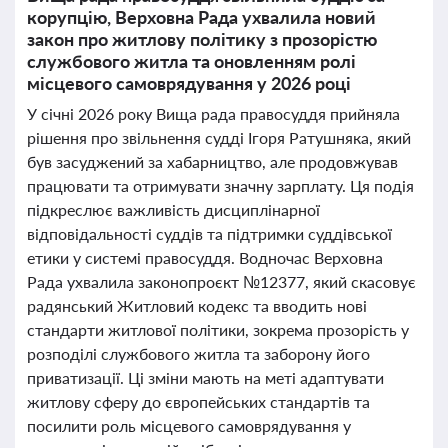
корупцію, Верховна Рада ухвалила новий
закон про житлову політику з прозорістю
службового житла та оновленням ролі
місцевого самоврядування у 2026 році
У січні 2026 року Вища рада правосуддя прийняла
рішення про звільнення судді Ігоря Ратушняка, який
був засуджений за хабарництво, але продовжував
працювати та отримувати значну зарплату. Ця подія
підкреслює важливість дисциплінарної
відповідальності суддів та підтримки суддівської
етики у системі правосуддя. Водночас Верховна
Рада ухвалила законопроєкт №12377, який скасовує
радянський Житловий кодекс та вводить нові
стандарти житлової політики, зокрема прозорість у
розподілі службового житла та заборону його
приватизації. Ці зміни мають на меті адаптувати
житлову сферу до європейських стандартів та
посилити роль місцевого самоврядування у