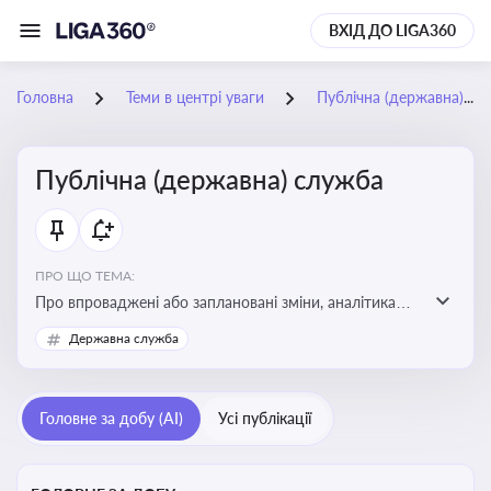
ВХІД ДО LIGA360
Головна
Теми в центрі уваги
Публічна (державна) служба
Публічна (державна) служба
ПРО ЩО ТЕМА:
Про впроваджені або заплановані зміни, аналітика
судової практики щодо держслужби, оцінка ризиків
Державна служба
для посадовців, вплив новацій на організаційну
структуру, трудові відносини в органах влади,
дотримання етичних стандартів
Головне за добу (AI)
Усі публікації