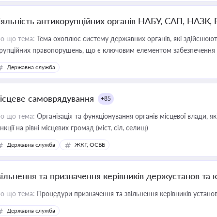
іяльність антикорупційних органів НАБУ, САП, НАЗК,
о що тема:
Тема охоплює систему державних органів, які здійснюють
рупційних правопорушень, що є ключовим елементом забезпечення п
 бізнесі
Державна служба
ісцеве самоврядування
+85
о що тема:
Організація та функціонування органів місцевої влади, я
нкції на рівні місцевих громад (міст, сіл, селищ)
Державна служба
ЖКГ, ОСББ
вільнення та призначення керівників держустанов та 
о що тема:
Процедури призначення та звільнення керівників устано
Державна служба