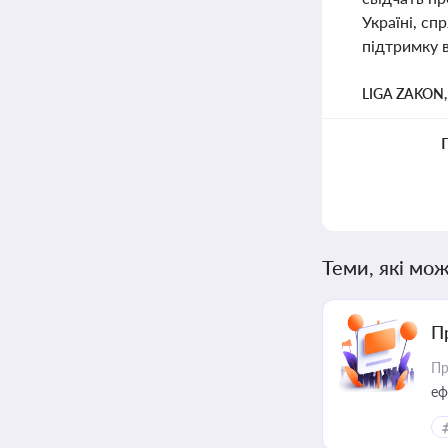
Україні, сп
підтримку в
LIGA ZAKON
Теми, які мож
П
Пр
еф