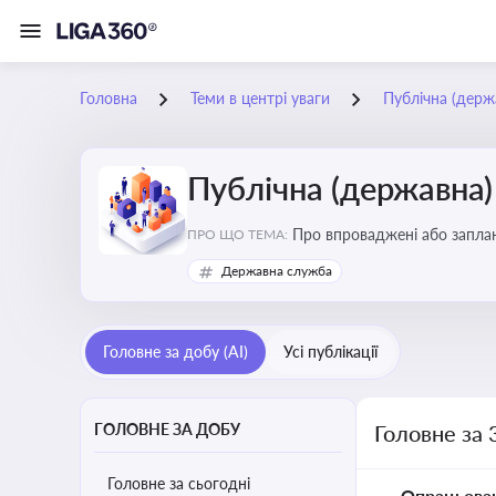
Головна
Теми в центрі уваги
Публічна (дер
Публічна (державна
Про впроваджені або заплан
ПРО ЩО ТЕМА:
організаційну структуру, тр
Державна служба
Головне за добу (AI)
Усі публікації
ГОЛОВНЕ ЗА ДОБУ
Головне за 
Головне за сьогодні
Опрацьова