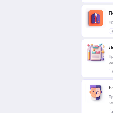
П
Пр
Д
Пр
ре
Б
Пр
ва