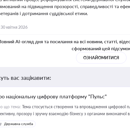
рямований на підвищення прозорості, справедливості та ефек
етеранів і дотримання суддівської етики.
,
30 квітня 2026
Повний AI-огляд дня та посилання на всі новини, статті, віде
сформований цей підсумо
ОЗНАЙОМИТИСЯ
уть вас зацікавити:
ро національну цифрову платформу "Пульс"
о що тема:
Тема стосується створення та впровадження цифрової пл
ективну, прозору і зручну взаємодію бізнесу з органами виконавчої 
Державна служба