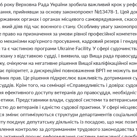
026 року Верховна Рада України зробила важливий крок у ре
ання, прийнявши за основу законопроект №13478-1. Цей до
ержавних органах і органах місцевого самоврядування, ска
 який діяв під час воєнного стану. Особливу увагу законопр
е право на призначення за умови рівної професійної компете
о механізми кар'єрного просування, кадровий резерв і генд
та є частиною програми Ukraine Facility. У сфері судочинс
’язану з відставкою судді, і виявила, що Вища рада правосуд
ку, очікуючи на негативне рішення Вищої кваліфікаційної комі
має пріоритет, а дискреційні повноваження ВРП не можуть 
йних прав. Це рішення підкреслює важливість дотримання су
суддів. Крім того, на семінарі «Справедливість і довіра: су
ня ефективного доступу ветеранів до правосуддя, необхідніс
 етики. Представники влади, судової системи та ветеранськ
стю до ветеранів і єдністю судової практики. У сфері місце
я зміни: оптимізуються структури департаментів соціальної 
ту поєднує депутатську діяльність із посадою, що має пози
лення контролю за дотриманням трудового законодавства та 
ро активний процес реформування системи державної служби