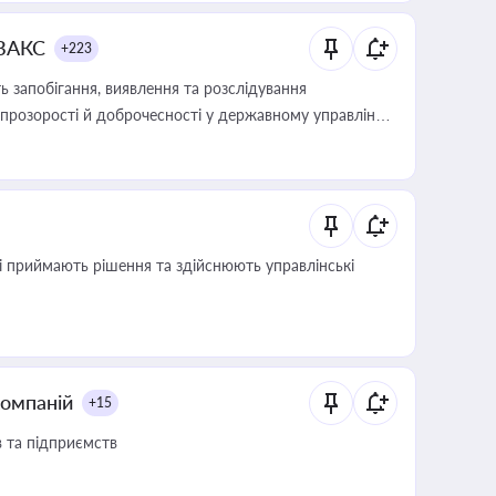
 ВАКС
+223
 запобігання, виявлення та розслідування
розорості й доброчесності у державному управлінні
кі приймають рішення та здійснюють управлінські
компаній
+15
в та підприємств