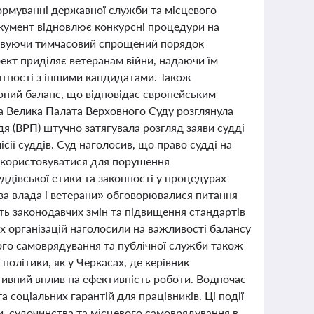
формуванні державної служби та місцевого
кумент відновлює конкурсні процедури на
совуючи тимчасовий спрощений порядок
оект приділяє ветеранам війни, надаючи їм
нтності з іншими кандидатами. Також
ерний баланс, що відповідає європейським
тва Велика Палата Верховного Суду розглянула
дя (ВРП) штучно затягувала розгляд заяви судді
сії суддів. Суд наголосив, що право судді на
використовуватися для порушення
ддівської етики та законності у процедурах
дова влада і ветерани» обговорювалися питання
ть законодавчих змін та підвищення стандартів
их організацій наголосили на важливості балансу
вого самоврядування та публічної служби також
політики, як у Черкасах, де керівник
тивний вплив на ефективність роботи. Водночас
соціальних гарантій для працівників. Ці події
, судочинства та місцевого самоврядування в