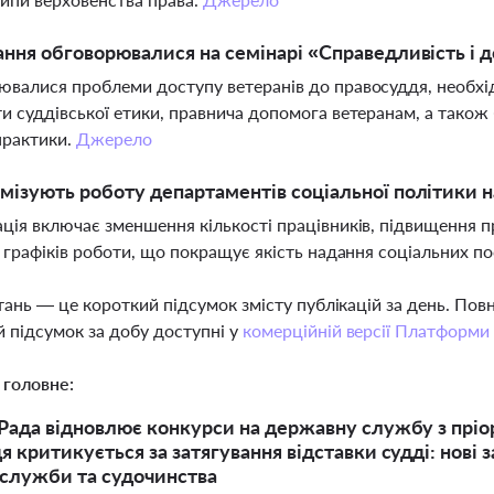
ання обговорювалися на семінарі «Справедливість і до
валися проблеми доступу ветеранів до правосуддя, необхідн
и суддівської етики, правнича допомога ветеранам, а також 
практики.
Джерело
мізують роботу департаментів соціальної політики н
ція включає зменшення кількості працівників, підвищення 
х графіків роботи, що покращує якість надання соціальних 
тань — це короткий підсумок змісту публікацій за день. По
 підсумок за добу доступні у
комерційній версії Платформи
 головне:
Рада відновлює конкурси на державну службу з пріо
 критикується за затягування відставки судді: нові з
 служби та судочинства