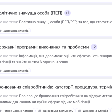
олітично значуща особа (ПЕП)
+4
о що тема:
Політично значущі особи (ПЕП/PEP) та все, що стосується
Державна служба
ержавні програми: виконання та проблеми
+2
о що тема:
Інформація, яка допомагає оцінити ефективність викор
алізації та знайти шляхи їх удосконалення
Державна служба
ронювання співробітників: категорії, процедура, термі
о що тема:
Про процес бронювання співробітників на підприємствах,
жливих для економіки країни сферах під час мобілізації
Ринок цінних паперів
Банківська діяльність
Державна служба