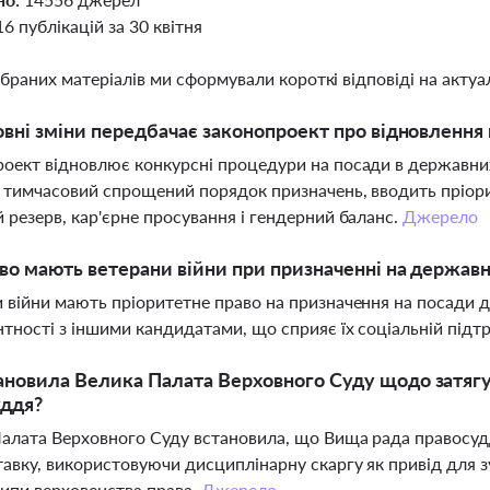
16 публікацій за 30 квітня
ібраних матеріалів ми сформували короткі відповіді на актуал
овні зміни передбачає законопроект про відновлення
оект відновлює конкурсні процедури на посади в державних
 тимчасовий спрощений порядок призначень, вводить пріорит
 резерв, кар'єрне просування і гендерний баланс.
Джерело
во мають ветерани війни при призначенні на держав
 війни мають пріоритетне право на призначення на посади д
тності з іншими кандидатами, що сприяє їх соціальній підтри
новила Велика Палата Верховного Суду щодо затяг
уддя?
алата Верховного Суду встановила, що Вища рада правосудд
тавку, використовуючи дисциплінарну скаргу як привід для 
ипи верховенства права.
Джерело