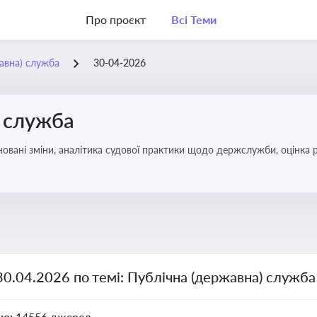
Про проєкт
Всі Теми
жавна) служба
30-04-2026
) служба
овані зміни, аналітика судової практики щодо держслужби, оцінка р
удові відносини в органах влади, дотримання етичних стандартів
30.04.2026 по темі: Публічна (державна) служба
но:
14556 джерел