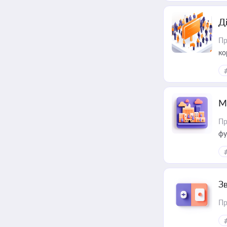
Д
Пр
ко
та
М
Пр
фу
З
Пр