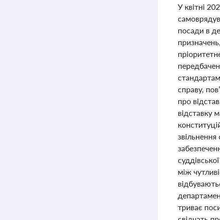
У квітні 2
самоврядув
посади в д
призначень,
пріоритетн
передбачен
стандартам 
справу, пов
про відстав
відставку 
конституці
звільнення 
забезпечен
суддівської
між чутливі
відбуваютьс
департамен
триває поси
свідчать п