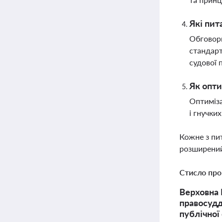
Які пит
Обговорю
стандарт
судової 
Як опти
Оптиміза
і гнучки
Кожне з пи
розширений
Стисло про
Верховна 
правосуддя
публічної