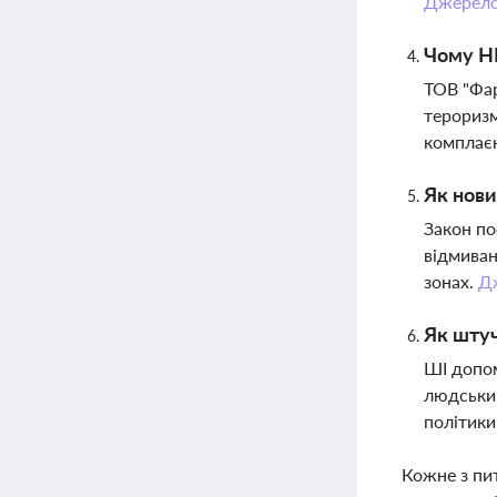
Джерел
Чому НБ
ТОВ "Фар
тероризм
комплає
Як нови
Закон по
відмива
зонах.
Д
Як штуч
ШІ допом
людським
політики
Кожне з пи