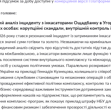
 підсумок за добу доступні у
комерційній версії Платформи
 головне:
 аналіз інциденту з інкасаторами Ощадбанку в Уго
 особах: корупційні скандали, внутрішній контроль 
2026 року стався резонансний інцидент із затриманням інкас
ся значні суми готівки та золото. Незважаючи на криміналь
дичний аналіз свідчить про відсутність достатніх підстав д
ула міжбанківською, а інкасатори виконували лише функцію
ть посилення системи внутрішнього комплаєнсу та міжнародн
осіб у складних політичних умовах. Паралельно розкривают
України на прикладі Геннадія Кузнецова, колишнього співро
живання службовим становищем та незаконних операцій з об
впровадженні ефективної політики комплаєнсу, контролю та 
 бізнес-середовищі важливим інструментом дотримання зак
оформлення наказів на підприємствах, що регламентують кадр
ня комплаєнс-програм, як показує приклад штрафу НБУ для
 фінансовим ризикам і забезпечення прозорості діяльності ю