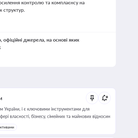
 посилення контролю та комплаєнсу на
х структур.
о, офіційні джерела, на основі яких
к
и
м України, і є ключовими інструментами для
фері власності, бізнесу, сімейних та майнових відносин
активами