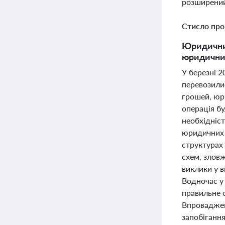
розширений
Стисло про
Юридичний
юридичних
У березні 
перевозили
грошей, юри
операція б
необхідніс
юридичних 
структурах 
схем, злов
виклики у 
Водночас у
правильне 
Впроваджен
запобігання