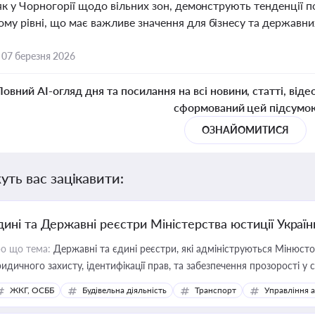
 як у Чорногорії щодо вільних зон, демонструють тенденції
му рівні, що має важливе значення для бізнесу та державни
,
07 березня 2026
Повний AI-огляд дня та посилання на всі новини, статті, віде
сформований цей підсумо
ОЗНАЙОМИТИСЯ
уть вас зацікавити:
дині та Державні реєстри Міністерства юстиції Україн
о що тема:
Державні та єдині реєстри, які адмініструються Мінюсто
идичного захисту, ідентифікації прав, та забезпечення прозорості у с
ЖКГ, ОСББ
Будівельна діяльність
Транспорт
Управління 