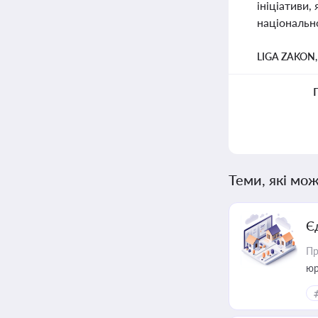
ініціативи,
національно
LIGA ZAKON
Теми, які мож
Є
Пр
юр