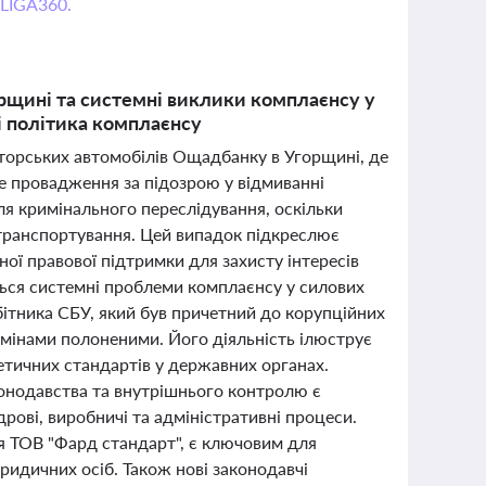
 LIGA360.
рщині та системні виклики комплаєнсу у
і політика комплаєнсу
аторських автомобілів Ощадбанку в Угорщині, де
не провадження за підозрою у відмиванні
ля кримінального переслідування, оскільки
 транспортування. Цей випадок підкреслює
ої правової підтримки для захисту інтересів
ься системні проблеми комплаєнсу у силових
бітника СБУ, який був причетний до корупційних
мінами полоненими. Його діяльність ілюструє
етичних стандартів у державних органах.
онодавства та внутрішнього контролю є
ові, виробничі та адміністративні процеси.
 ТОВ "Фард стандарт", є ключовим для
ридичних осіб. Також нові законодавчі