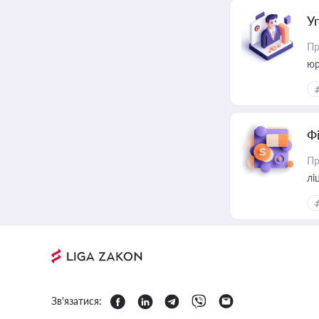
У
Пр
юр
Ф
Пр
лі
Зв'язатися: