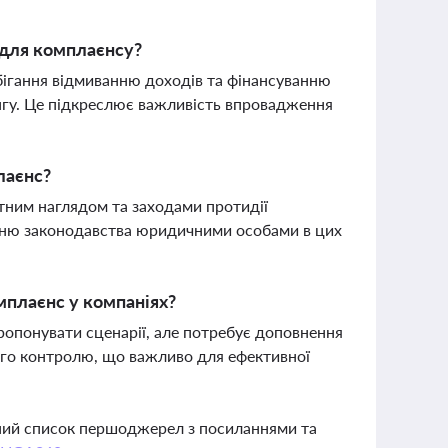
 для комплаєнсу?
бігання відмиванню доходів та фінансуванню
нгу. Це підкреслює важливість впровадження
лаєнс?
итним наглядом та заходами протидії
нню законодавства юридичними особами в цих
мплаєнс у компаніях?
пропонувати сценарії, але потребує доповнення
ого контролю, що важливо для ефективної
вний список першоджерел з посиланнями та