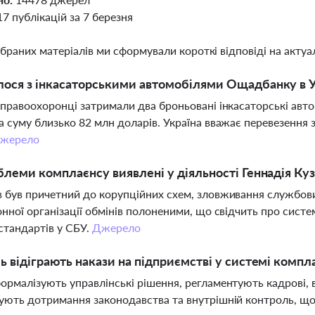
17 публікацій за 7 березня
ібраних матеріалів ми сформували короткі відповіді на актуал
ося з інкасаторськими автомобілями Ощадбанку в У
 правоохоронці затримали два броньовані інкасаторські авто
а суму близько 82 млн доларів. Україна вважає перевезення
жерело
блеми комплаєнсу виявлені у діяльності Геннадія Ку
 був причетний до корупційних схем, зловживання службо
онної організації обмінів полоненими, що свідчить про сис
стандартів у СБУ.
Джерело
ь відіграють накази на підприємстві у системі компл
ормалізують управлінські рішення, регламентують кадрові, в
ують дотримання законодавства та внутрішній контроль, щ