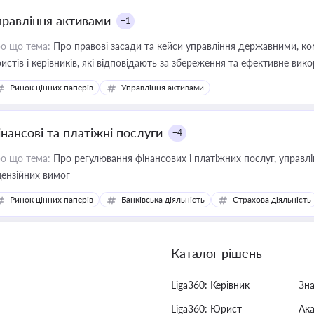
правління активами
+1
о що тема:
Про правові засади та кейси управління державними, к
истів і керівників, які відповідають за збереження та ефективне ви
Ринок цінних паперів
Управління активами
інансові та платіжні послуги
+4
о що тема:
Про регулювання фінансових і платіжних послуг, управління коштами, приймання платежів та дотримання
цензійних вимог
Ринок цінних паперів
Банківська діяльність
Страхова діяльність
Каталог рішень
Liga360: Керівник
Зн
Liga360: Юрист
Ак