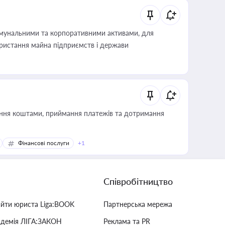
омунальними та корпоративними активами, для
користання майна підприємств і держави
Фінансові послуги
+1
Співробітництво
айти юриста Liga:BOOK
Партнерська мережа
адемія ЛІГА:ЗАКОН
Реклама та PR