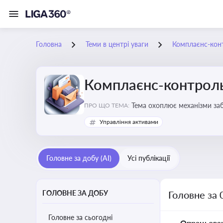
Головна
Теми в центрі уваги
Комплаєнс-конт
Комплаєнс-контроль
Тема охоплює механізми за
ПРО ЩО ТЕМА:
діяльності
Управління активами
Головне за добу (AI)
Усі публікації
ГОЛОВНЕ ЗА ДОБУ
Головне за 
Головне за сьогодні
Опрацьова