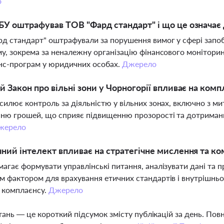
о
У оштрафував ТОВ "Фард стандарт" і що це означає
д стандарт" оштрафували за порушення вимог у сфері запо
у, зокрема за неналежну організацію фінансового монітори
нс-програм у юридичних особах.
Джерело
й Закон про вільні зони у Чорногорії впливає на комп
силює контроль за діяльністю у вільних зонах, включно з м
нню грошей, що сприяє підвищенню прозорості та дотрима
жерело
ний інтелект впливає на стратегічне мислення та ко
агає формувати управлінські питання, аналізувати дані та 
 фактором для врахування етичних стандартів і внутрішнь
 комплаєнсу.
Джерело
тань — це короткий підсумок змісту публікацій за день. По