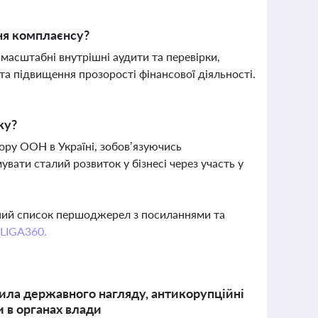
ння комплаєнсу?
 масштабні внутрішні аудити та перевірки,
а підвищення прозорості фінансової діяльності.
ку?
ру ООН в Україні, зобов’язуючись
вати сталий розвиток у бізнесі через участь у
вний список першоджерел з посиланнями та
 LIGA360.
вила державного нагляду, антикорупційні
и в органах влади