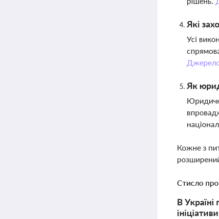
рішень.
Які зах
Усі вико
спрямова
Джерел
Як юри
Юридична
впровадж
націонал
Кожне з пи
розширений
Стисло про
В Україні
ініціатив