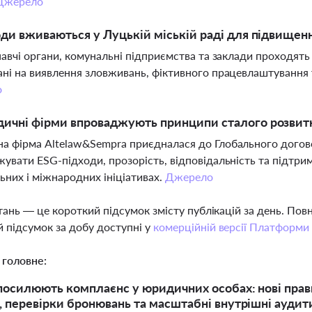
Джерело
оди вживаються у Луцькій міській раді для підвище
навчі органи, комунальні підприємства та заклади проходять
ні на виявлення зловживань, фіктивного працевлаштування т
о
дичні фірми впроваджують принципи сталого розвит
 фірма Altelaw&Sempra приєдналася до Глобального догово
увати ESG-підходи, прозорість, відповідальність та підтриму
ьних і міжнародних ініціативах.
Джерело
тань — це короткий підсумок змісту публікацій за день. По
 підсумок за добу доступні у
комерційній версії Платформи
 головне:
 посилюють комплаєнс у юридичних особах: нові пра
и, перевірки бронювань та масштабні внутрішні аудит