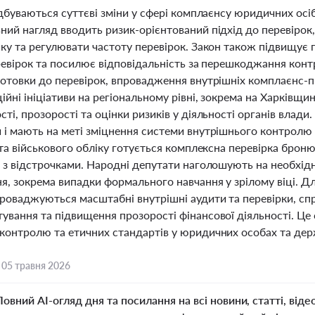
ідбуваються суттєві зміни у сфері комплаєнсу юридичних ос
ний нагляд вводить ризик-орієнтований підхід до перевірок
ику та регулювати частоту перевірок. Закон також підвищує
ревірок та посилює відповідальність за перешкоджання конт
готовки до перевірок, впровадження внутрішніх комплаєнс-пр
йні ініціативи на регіональному рівні, зокрема на Харківщи
ті, прозорості та оцінки ризиків у діяльності органів вла
 і мають на меті зміцнення системи внутрішнього контролю 
 та військового обліку готується комплексна перевірка броню
в з відстрочками. Народні депутати наголошують на необхідн
, зокрема випадки формального навчання у зрілому віці. Дл
проваджуються масштабні внутрішні аудити та перевірки, сп
ування та підвищення прозорості фінансової діяльності. Це
контролю та етичних стандартів у юридичних особах та дер
,
05 травня 2026
Повний AI-огляд дня та посилання на всі новини, статті, віде