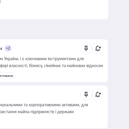
к
и
+2
м України, і є ключовими інструментами для
фері власності, бізнесу, сімейних та майнових відносин
активами
омунальними та корпоративними активами, для
користання майна підприємств і держави