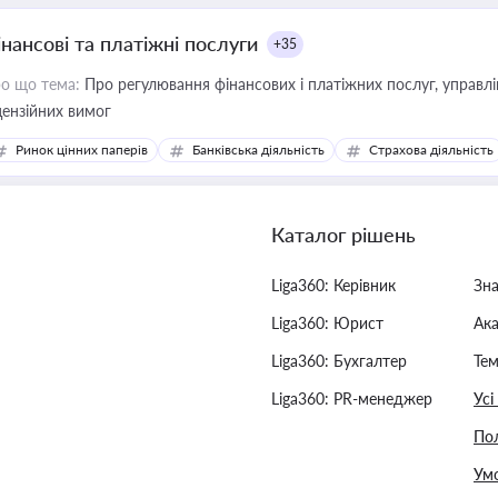
інансові та платіжні послуги
+35
о що тема:
Про регулювання фінансових і платіжних послуг, управління коштами, приймання платежів та дотримання
цензійних вимог
Ринок цінних паперів
Банківська діяльність
Страхова діяльність
Каталог рішень
Liga360: Керівник
Зн
Liga360: Юрист
Ак
Liga360: Бухгалтер
Тем
Liga360: PR-менеджер
Усі
Пол
Умо