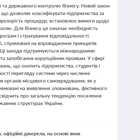
іб та державного контролю бізнесу. Новий закон
, що дозволяє класифікувати підприємства за
 прозорість процедур, встановлює вимоги щодо
ролю. Для бізнесу це означає необхідність
ограм і страхування відповідальності.
ні, спрямовані на впровадження принципів
ди. Ці заходи підтримуються міжнародними
та запобігання корупційним проявам. У сфері
вань, що охопить підприємства, студентів і
ості перегляду системи через численні
я органів місцевого самоврядування, як у
рямовані на виявлення зловживань, фіктивного
 свідчить про загальну тенденцію посилення
жавних структурах України.
о, офіційні джерела, на основі яких