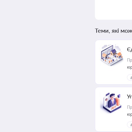
Теми, які мож
Є
Пр
юр
У
Пр
юр