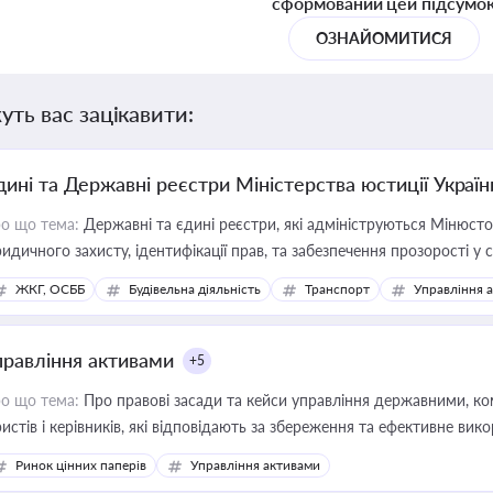
сформований цей підсумо
ОЗНАЙОМИТИСЯ
уть вас зацікавити:
дині та Державні реєстри Міністерства юстиції Україн
о що тема:
Державні та єдині реєстри, які адмініструються Мінюсто
идичного захисту, ідентифікації прав, та забезпечення прозорості у с
ЖКГ, ОСББ
Будівельна діяльність
Транспорт
Управління 
правління активами
+5
о що тема:
Про правові засади та кейси управління державними, к
истів і керівників, які відповідають за збереження та ефективне ви
Ринок цінних паперів
Управління активами