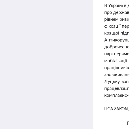
В Україні в
про держав
рівнем риз
фіксації пе
кращої під
Антикорупці
доброчеснос
партнерами
мобілізації
працівникі
зловживання
Луцьку, за
працевлашт
комплаєнс-
LIGA ZAKON