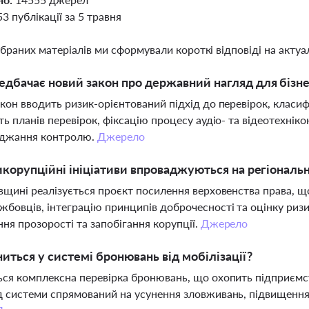
53 публікації за 5 травня
ібраних матеріалів ми сформували короткі відповіді на актуал
дбачає новий закон про державний нагляд для бізнес
кон вводить ризик-орієнтований підхід до перевірок, класиф
ть планів перевірок, фіксацію процесу аудіо- та відеотехнік
джання контролю.
Джерело
икорупційні ініціативи впроваджуються на регіональн
вщині реалізується проєкт посилення верховенства права, щ
бовців, інтеграцію принципів доброчесності та оцінку ризи
ня прозорості та запобігання корупції.
Джерело
иться у системі бронювань від мобілізації?
ся комплексна перевірка бронювань, що охопить підприємства
 системи спрямований на усунення зловживань, підвищення 