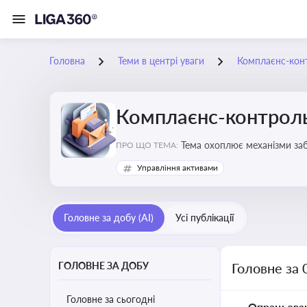
Головна
Теми в центрі уваги
Комплаєнс-конт
Комплаєнс-контроль
Тема охоплює механізми за
ПРО ЩО ТЕМА:
діяльності
Управління активами
Головне за добу (AI)
Усі публікації
ГОЛОВНЕ ЗА ДОБУ
Головне за 
Головне за сьогодні
Опрацьова