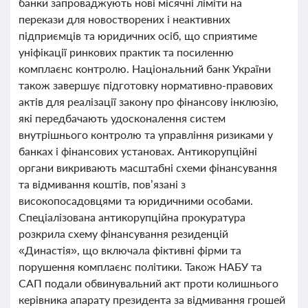
банки запроваджують нові місячні ліміти на
перекази для новостворених і неактивних
підприємців та юридичних осіб, що сприятиме
уніфікації ринкових практик та посиленню
комплаєнс контролю. Національний банк України
також завершує підготовку нормативно-правових
актів для реалізації закону про фінансову інклюзію,
які передбачають удосконалення систем
внутрішнього контролю та управління ризиками у
банках і фінансових установах. Антикорупційні
органи викривають масштабні схеми фінансування
та відмивання коштів, пов’язані з
високопосадовцями та юридичними особами.
Спеціалізована антикорупційна прокуратура
розкрила схему фінансування резиденцій
«Династія», що включала фіктивні фірми та
порушення комплаєнс політики. Також НАБУ та
САП подали обвинувальний акт проти колишнього
керівника апарату президента за відмивання грошей