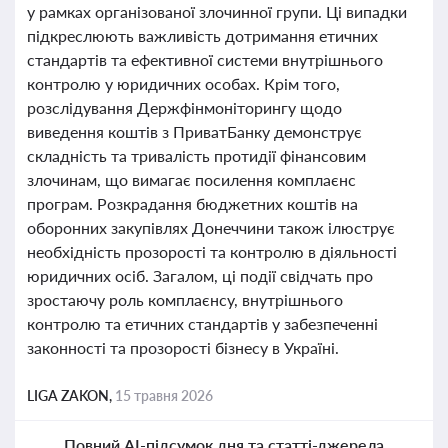
у рамках організованої злочинної групи. Ці випадки
підкреслюють важливість дотримання етичних
стандартів та ефективної системи внутрішнього
контролю у юридичних особах. Крім того,
розслідування Держфінмоніторингу щодо
виведення коштів з ПриватБанку демонструє
складність та тривалість протидії фінансовим
злочинам, що вимагає посилення комплаєнс
програм. Розкрадання бюджетних коштів на
оборонних закупівлях Донеччини також ілюструє
необхідність прозорості та контролю в діяльності
юридичних осіб. Загалом, ці події свідчать про
зростаючу роль комплаєнсу, внутрішнього
контролю та етичних стандартів у забезпеченні
законності та прозорості бізнесу в Україні.
LIGA ZAKON,
15 травня 2026
Повний AI-підсумок дня та статті-джерела