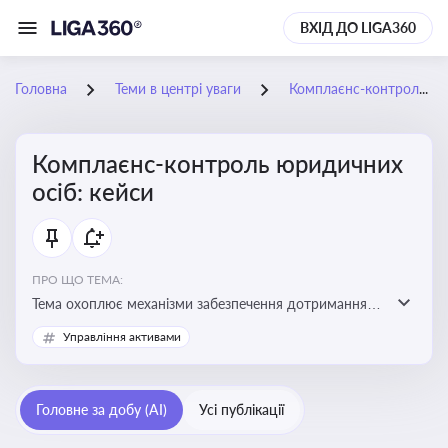
ВХІД ДО LIGA360
Головна
Теми в центрі уваги
Комплаєнс-контроль юридичних осіб: кейси
Комплаєнс-контроль юридичних
осіб: кейси
ПРО ЩО ТЕМА:
Тема охоплює механізми забезпечення дотримання
законодавства юридичними особами, запобігання
Управління активами
ризикам та підвищення прозорості діяльності
Головне за добу (AI)
Усі публікації