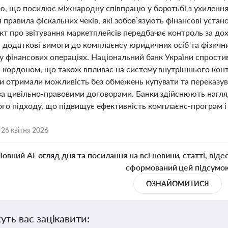
ю, що посилює міжнародну співпрацю у боротьбі з ухиленням
правила фіскальних чеків, які зобов’язують фінансові устано
кт про звітування маркетплейсів передбачає контроль за д
 додаткові вимоги до комплаєнсу юридичних осіб та фізични
у фінансових операціях. Національний банк України спростив 
за кордоном, що також впливає на систему внутрішнього конт
и отримали можливість без обмежень купувати та переказув
за цивільно-правовими договорами. Банки здійснюють нагля
го підходу, що підвищує ефективність комплаєнс-програм і 
,
26 квітня 2026
Повний AI-огляд дня та посилання на всі новини, статті, віде
сформований цей підсумо
ОЗНАЙОМИТИСЯ
уть вас зацікавити: