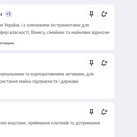
и
+1
м України, і є ключовими інструментами для
фері власності, бізнесу, сімейних та майнових відносин
активами
омунальними та корпоративними активами, для
користання майна підприємств і держави