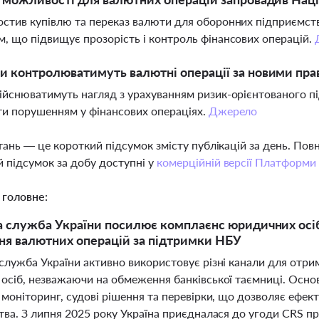
стив купівлю та переказ валюти для оборонних підприємств, 
, що підвищує прозорість і контроль фінансових операцій.
и контролюватимуть валютні операції за новими пр
ійснюватимуть нагляд з урахуванням ризик-орієнтованого п
ти порушенням у фінансових операціях.
Джерело
тань — це короткий підсумок змісту публікацій за день. По
 підсумок за добу доступні у
комерційній версії Платформи
 головне:
 служба України посилює комплаєнс юридичних осіб 
я валютних операцій за підтримки НБУ
служба України активно використовує різні канали для отри
осіб, незважаючи на обмеження банківської таємниці. Осно
 моніторинг, судові рішення та перевірки, що дозволяє еф
тва. З липня 2025 року Україна приєдналася до угоди CRS 