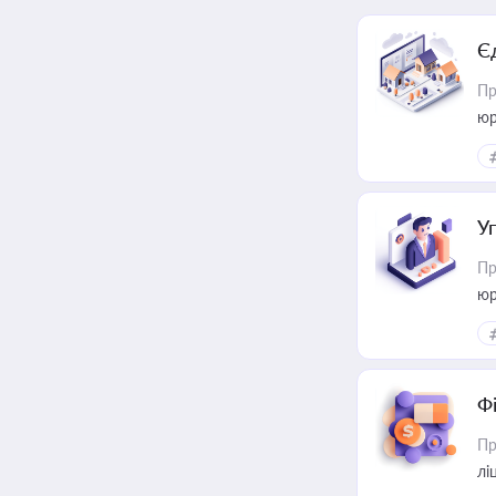
Є
Пр
юр
У
Пр
юр
Ф
Пр
лі