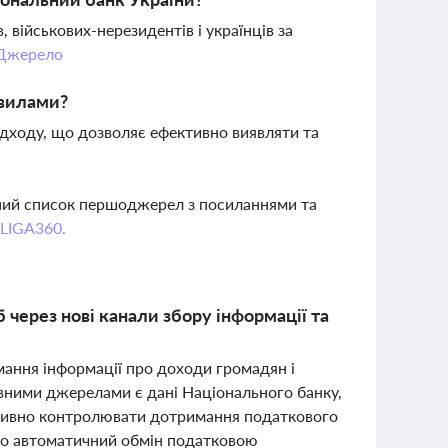
військових-нерезидентів і українців за
Джерело
авилами?
ідходу, що дозволяє ефективно виявляти та
вний список першоджерел з посиланнями та
 LIGA360.
через нові канали збору інформації та
мання інформації про доходи громадян і
вними джерелами є дані Національного банку,
ективно контролювати дотримання податкового
про автоматичний обмін податковою