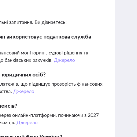
ьні запитання. Ви дізнаєтесь:
дян використовує податкова служба
ансовий моніторинг, судові рішення та
о банківських рахунків.
Джерело
с юридичних осіб?
 платежів, що підвищує прозорість фінансових
вства.
Джерело
лейсів?
 через онлайн-платформи, починаючи з 2027
иємців.
Джерело
іональний банк України?