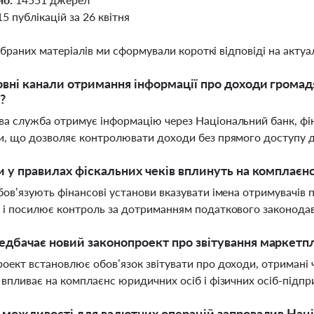
15 публікацій за 26 квітня
ібраних матеріалів ми сформували короткі відповіді на актуал
овні канали отримання інформації про доходи грома
?
а служба отримує інформацію через Національний банк, фін
и, що дозволяє контролювати доходи без прямого доступу д
и у правилах фіскальних чеків вплинуть на комплаєн
бов’язують фінансові установи вказувати імена отримувачів
 і посилює контроль за дотриманням податкового законода
дбачає новий законопроект про звітування маркетп
оект встановлює обов’язок звітувати про доходи, отримані
 впливає на комплаєнс юридичних осіб і фізичних осіб-підпр
і можливості для валютних операцій запровадив Нац