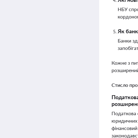
НБУ спро
кордоном
Як банк
Банки зд
запобіга
Кожне з пи
розширений
Стисло про
Податкова
розширенн
Податкова 
юридичних 
фінансовий
законодавс