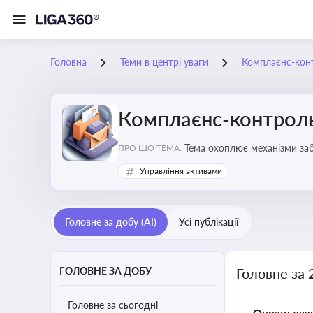
Головна
Теми в центрі уваги
Комплаєнс-конт
Комплаєнс-контроль
Тема охоплює механізми за
ПРО ЩО ТЕМА:
діяльності
Управління активами
Головне за добу (AI)
Усі публікації
ГОЛОВНЕ ЗА ДОБУ
Головне за 
Головне за сьогодні
Опрацьова