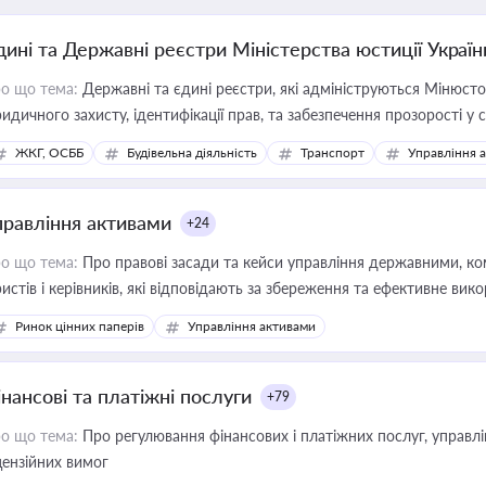
дині та Державні реєстри Міністерства юстиції Україн
о що тема:
Державні та єдині реєстри, які адмініструються Мінюсто
идичного захисту, ідентифікації прав, та забезпечення прозорості у с
ЖКГ, ОСББ
Будівельна діяльність
Транспорт
Управління 
правління активами
+24
о що тема:
Про правові засади та кейси управління державними, к
истів і керівників, які відповідають за збереження та ефективне ви
Ринок цінних паперів
Управління активами
інансові та платіжні послуги
+79
о що тема:
Про регулювання фінансових і платіжних послуг, управління коштами, приймання платежів та дотримання
цензійних вимог