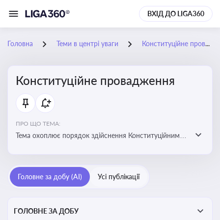
ВХІД ДО LIGA360
Головна
Теми в центрі уваги
Конституційне провадження
Конституційне провадження
ПРО ЩО ТЕМА:
Тема охоплює порядок здійснення Конституційним
Судом України конституційного контролю, розгляду
справ, ухвалення актів і формування правових позицій
Головне за добу (AI)
Усі публікації
ГОЛОВНЕ ЗА ДОБУ