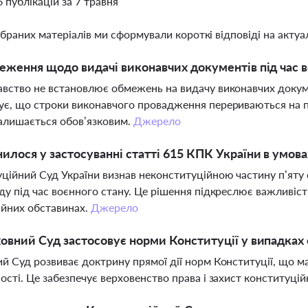
6 публікацій за 7 травня
ібраних матеріалів ми сформували короткі відповіді на актуал
еження щодо видачі виконавчих документів під час в
вство не встановлює обмежень на видачу виконавчих докуме
є, що строки виконавчого провадження перериваються на пе
алишається обов’язковим.
Джерело
илося у застосуванні статті 615 КПК України в умова
ційний Суд України визнав неконституційною частину п’яту
ду під час воєнного стану. Це рішення підкреслює важливіст
йних обставинах.
Джерело
овний Суд застосовує норми Конституції у випадках 
й Суд розвиває доктрину прямої дії норм Конституції, що м
ості. Це забезпечує верховенство права і захист конституці