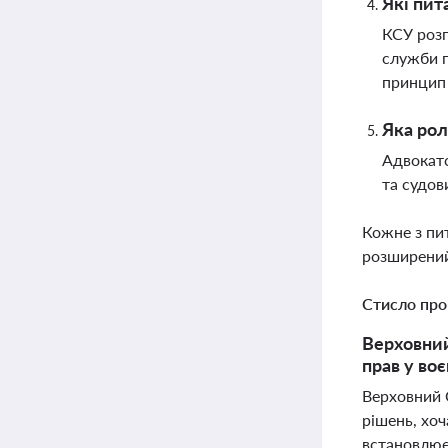
Які пит
КСУ розг
служби п
принцип 
Яка рол
Адвокатс
та судов
Кожне з пи
розширений
Стисло про
Верховний
прав у во
Верховний С
рішень, хо
встановлює