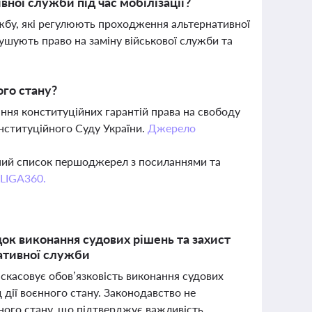
ної служби під час мобілізації?
жбу, які регулюють проходження альтернативної
рушують право на заміну військової служби та
ого стану?
ання конституційних гарантій права на свободу
Конституційного Суду України.
Джерело
вний список першоджерел з посиланнями та
 LIGA360.
ок виконання судових рішень та захист
нативної служби
 скасовує обов’язковість виконання судових
дії воєнного стану. Законодавство не
ного стану, що підтверджує важливість