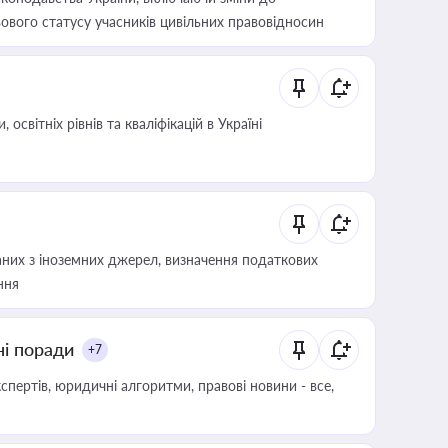
ового статусу учасників цивільних правовідносин
світніх рівнів та кваліфікацій в Україні
аних з іноземних джерел, визначення податкових
ння
ні поради
+7
пертів, юридичні алгоритми, правові новини - все,