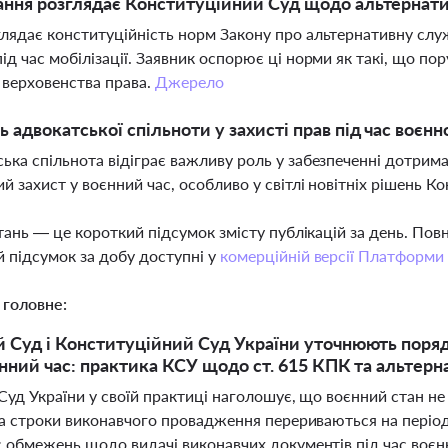
ання розглядає Конституційний Суд щодо альтернатив
лядає конституційність норм Закону про альтернативну слу
ід час мобілізації. Заявник оспорює ці норми як такі, що по
верховенства права.
Джерело
ь адвокатської спільноти у захисті прав під час воєнн
ька спільнота відіграє важливу роль у забезпеченні дотрим
ий захист у воєнний час, особливо у світлі новітніх рішень 
тань — це короткий підсумок змісту публікацій за день. По
 підсумок за добу доступні у
комерційній версії Платформи
 головне:
 Суд і Конституційний Суд України уточнюють поряд
єнний час: практика КСУ щодо ст. 615 КПК та альтер
уд України у своїй практиці наголошує, що воєнний стан не
ча строки виконавчого провадження перериваються на період 
 обмежень щодо видачі виконавчих документів під час воєн