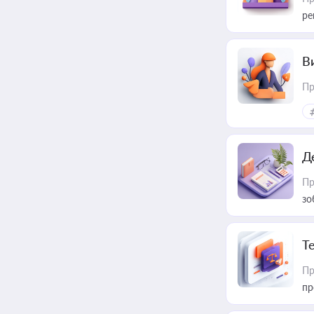
ре
В
Пр
Д
Пр
зо
T
Пр
пр