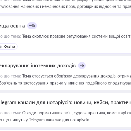
гулювання майнових і немайнових прав, договірних відносин та прав
ища освіта
+45
о що тема:
Тема охоплює правове регулювання системи вищої освіти, о
Освіта
екларування іноземних доходів
+6
о що тема:
Тема стосується обов’язку декларування доходів, отрим
бов’язань та застосування правил уникнення подвійного оподаткува
elegram канали для нотаріусів: новини, кейси, практич
о що тема:
Огляди нормативних змін, судова практика, коментарі екс
о що пишуть у Telegram каналах для нотаріусів