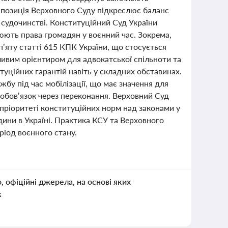
я позиція Верховного Суду підкреслює баланс
судочинстві. Конституційний Суд України
люють права громадян у воєнний час. Зокрема,
п’яту статті 615 КПК України, що стосується
ливим орієнтиром для адвокатської спільноти та
туційних гарантій навіть у складних обставинах.
бу під час мобілізації, що має значення для
 обов’язок через переконання. Верховний Суд
 пріоритеті конституційних норм над законами у
дини в Україні. Практика КСУ та Верховного
ріод воєнного стану.
о, офіційні джерела, на основі яких
к