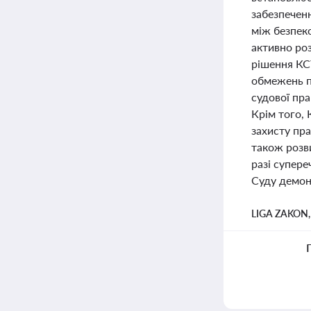
забезпеченн
між безпек
активно роз
рішення КСУ
обмежень п
судової пра
Крім того, 
захисту пра
також розв
разі супере
Суду демонс
LIGA ZAKON