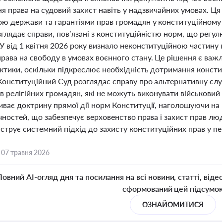
я права на судовий захист навіть у надзвичайних умовах. Ц
ою держави та гарантіями прав громадян у конституційному 
глядає справи, пов’язані з конституційністю норм, що регу
 від 1 квітня 2026 року визнало неконституційною частину 
рава на свободу в умовах воєнного стану. Це рішення є важ
ктики, оскільки підкреслює необхідність дотримання консти
Конституційний Суд розглядає справу про альтернативну служ
в релігійних громадян, які не можуть виконувати військовий
иває доктрину прямої дії норм Конституції, наголошуючи на
чностей, що забезпечує верховенство права і захист прав лю
трує системний підхід до захисту конституційних прав у пе
,
07 травня 2026
Повний AI-огляд дня та посилання на всі новини, статті, віде
сформований цей підсумо
ОЗНАЙОМИТИСЯ