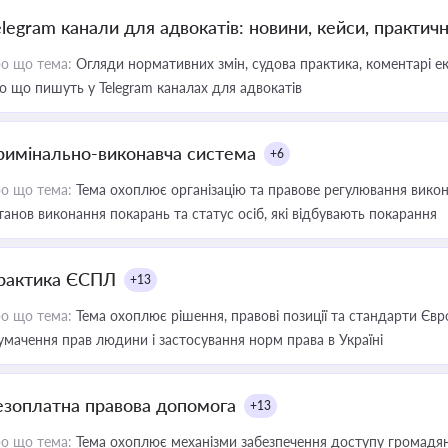
elegram канали для адвокатів: новини, кейси, практич
о що тема:
Огляди нормативних змін, судова практика, коментарі екс
о що пишуть у Telegram каналах для адвокатів
римінально-виконавча система
+6
о що тема:
Тема охоплює організацію та правове регулювання викона
танов виконання покарань та статус осіб, які відбувають покарання
рактика ЄСПЛ
+13
о що тема:
Тема охоплює рішення, правові позиції та стандарти Євр
умачення прав людини і застосування норм права в Україні
езоплатна правова допомога
+13
о що тема:
Тема охоплює механізми забезпечення доступу громадян