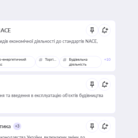
NACE
идів економічної діяльності до стандартів NACE,
о-енергетичний
Торгівля
Будівельна
+10
кс
діяльність
я та введення в експлуатацію об’єктів будівництва
итика
+3
конодавства України, включаючи зміни до