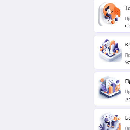
T
Пр
пр
К
Пр
ус
П
Пр
тл
Б
Пр