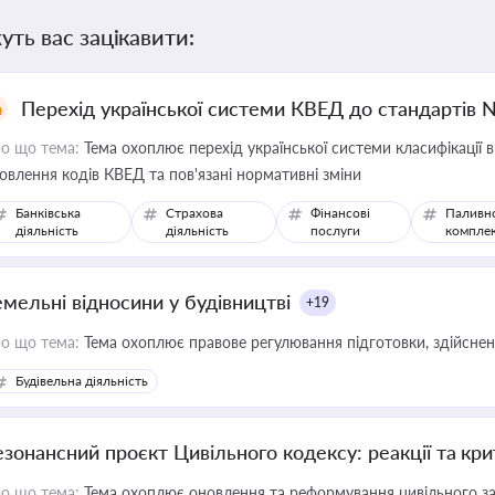
уть вас зацікавити:
Перехід української системи КВЕД до стандартів 
о що тема:
Тема охоплює перехід української системи класифікації в
овлення кодів КВЕД та пов'язані нормативні зміни
Банківська
Страхова
Фінансові
Паливн
діяльність
діяльність
послуги
компле
емельні відносини у будівництві
+19
о що тема:
Тема охоплює правове регулювання підготовки, здійсненн
Будівельна діяльність
езонансний проєкт Цивільного кодексу: реакції та кр
о що тема:
Тема охоплює оновлення та реформування цивільного за