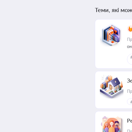
Теми, які мож
Пр
он
З
Пр
Р
Пр