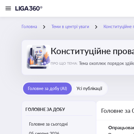
Головна
Теми в центрі уваги
Конституційне
Конституційне про
Тема охоплює порядок здійс
ПРО ЩО ТЕМА:
правових позицій
Головне за добу (AI)
Усі публікації
ГОЛОВНЕ ЗА ДОБУ
Головне за 
Головне за сьогодні
Опрацьова
05 серпня 2026