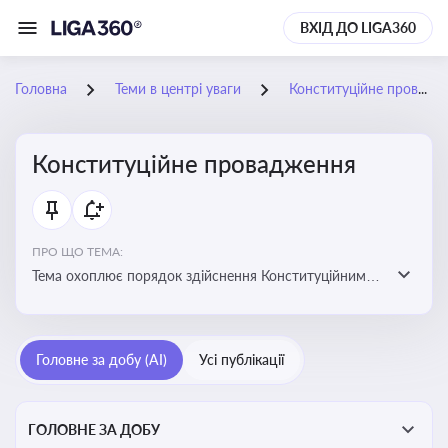
ВХІД ДО LIGA360
Головна
Теми в центрі уваги
Конституційне провадження
Конституційне провадження
ПРО ЩО ТЕМА:
Тема охоплює порядок здійснення Конституційним
Судом України конституційного контролю, розгляду
справ, ухвалення актів і формування правових позицій
Головне за добу (AI)
Усі публікації
ГОЛОВНЕ ЗА ДОБУ