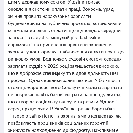
цим у державному секторі України триває
оновлення системи оплати праці. Зокрема, уряд
змінив правила нарахування зарплати
будівельникам на публічних проєктах, встановивши
мінімальний рівень оплати, що відповідає середній
зарплаті в галузі за минулий рік. Такі зміни
спрямовані на припинення практики заниження
зарплат у кошторисах і наближення оплати праці до
ринкових умов. Водночас у судовій системі середня
зарплата суддів у 2026 році залишається високою,
що відображає специфіку та відповідальність цієї
професії. Однак виклики залишаються. У більшості
столиць Європейського Союзу мінімальна зарплата
не покриває навіть базові витрати на оренду житла,
що створює соціальну напругу та ризики бідності
серед працюючих. В Україні ж триває боротьба з
тіньовою зайнятістю та зарплатами в конвертах, які
позбавляють працівників соціальних гарантій і
знижують надходження до бюджету. Важливим є