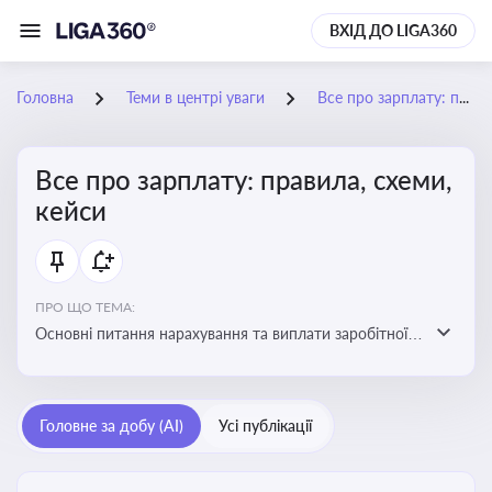
ВХІД ДО LIGA360
Головна
Теми в центрі уваги
Все про зарплату: правила, схеми, кейси
Все про зарплату: правила, схеми,
кейси
ПРО ЩО ТЕМА:
Основні питання нарахування та виплати заробітної
плати. Аналіз публікацій, що стосуються порушень
при нарахуванні заробітної плати та виявлення
інформації про можливі схеми зловживань
Головне за добу (AI)
Усі публікації