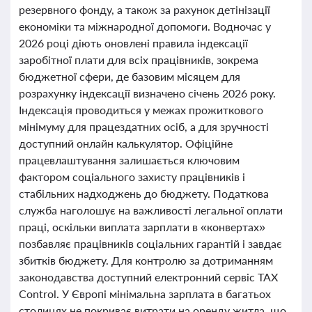
резервного фонду, а також за рахунок детінізації
економіки та міжнародної допомоги. Водночас у
2026 році діють оновлені правила індексації
заробітної плати для всіх працівників, зокрема
бюджетної сфери, де базовим місяцем для
розрахунку індексації визначено січень 2026 року.
Індексація проводиться у межах прожиткового
мінімуму для працездатних осіб, а для зручності
доступний онлайн калькулятор. Офіційне
працевлаштування залишається ключовим
фактором соціального захисту працівників і
стабільних надходжень до бюджету. Податкова
служба наголошує на важливості легальної оплати
праці, оскільки виплата зарплати в «конвертах»
позбавляє працівників соціальних гарантій і завдає
збитків бюджету. Для контролю за дотриманням
законодавства доступний електронний сервіс TAX
Control. У Європі мінімальна зарплата в багатьох
столицях не покриває витрати на оренду житла, що