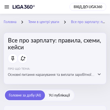
ВХІД ДО LIGA360
Головна
Теми в центрі уваги
Все про зарплату: правила, схеми, кейси
Все про зарплату: правила, схеми,
кейси
ПРО ЩО ТЕМА:
Основні питання нарахування та виплати заробітної
плати. Аналіз публікацій, що стосуються порушень
при нарахуванні заробітної плати та виявлення
інформації про можливі схеми зловживань
Головне за добу (AI)
Усі публікації