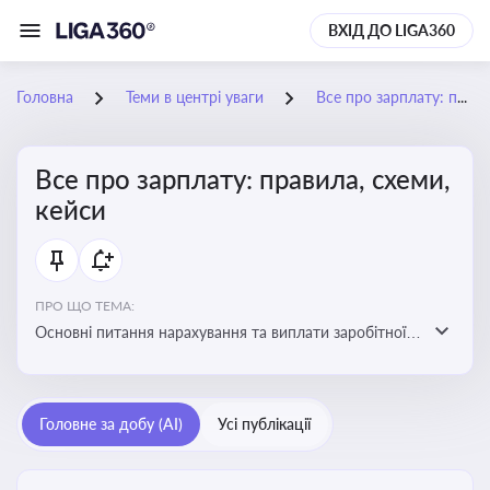
ВХІД ДО LIGA360
Головна
Теми в центрі уваги
Все про зарплату: правила, схеми, кейси
Все про зарплату: правила, схеми,
кейси
ПРО ЩО ТЕМА:
Основні питання нарахування та виплати заробітної
плати. Аналіз публікацій, що стосуються порушень
при нарахуванні заробітної плати та виявлення
інформації про можливі схеми зловживань
Головне за добу (AI)
Усі публікації