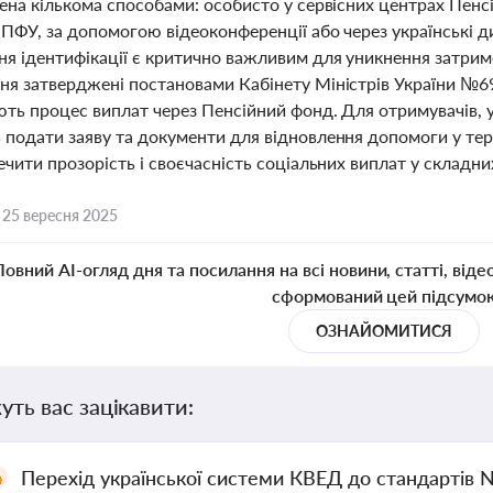
ена кількома способами: особисто у сервісних центрах Пенс
 ПФУ, за допомогою відеоконференції або через українські 
я ідентифікації є критично важливим для уникнення затримо
ня затверджені постановами Кабінету Міністрів України №69
ють процес виплат через Пенсійний фонд. Для отримувачів, 
 подати заяву та документи для відновлення допомоги у тер
ечити прозорість і своєчасність соціальних виплат у складни
,
25 вересня 2025
Повний AI-огляд дня та посилання на всі новини, статті, віде
сформований цей підсумо
ОЗНАЙОМИТИСЯ
уть вас зацікавити:
Перехід української системи КВЕД до стандартів 