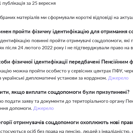
1 публікація за 25 вересня
ібраних матеріалів ми сформували короткі відповіді на актуал
инен пройти фізичну ідентифікацію для отримання с
ідентифікацію повинні пройти отримувачі соцдопомоги, які
ях після 24 лютого 2022 року і не підтверджували право на в
соби фізичної ідентифікації передбачені Пенсійним 
кацію можна пройти особисто у сервісних центрах ПФУ, чер
з українські дипломатичні установи за кордоном.
Джерело
ити, якщо виплати соцдопомоги були призупинені?
о подати заяву та документи до територіального органу Пе
ення допомоги.
Джерело
егорії отримувачів соцдопомоги охоплюють нові прав
стосуються осіб без права на пенсію, людей з інвалідністю, 