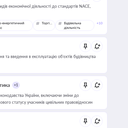
идів економічної діяльності до стандартів NACE,
о-енергетичний
Торгівля
Будівельна
+10
кс
діяльність
я та введення в експлуатацію об’єктів будівництва
итика
+1
конодавства України, включаючи зміни до
ового статусу учасників цивільних правовідносин