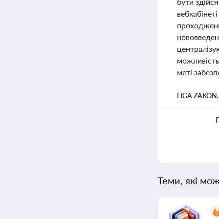
бути здійсн
вебкабінеті
проходженн
нововведен
централізу
можливість
меті забезп
LIGA ZAKON
Теми, які мож