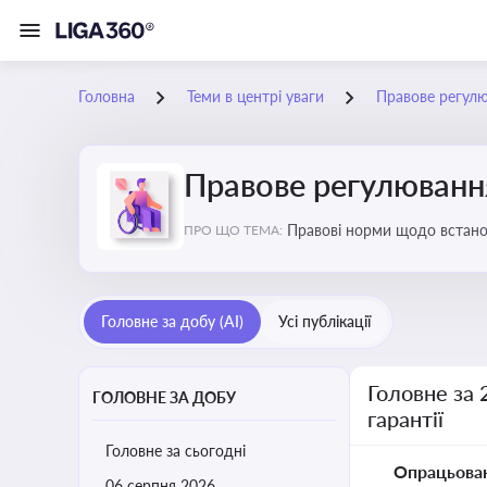
Головна
Теми в центрі уваги
Правове регулюв
Правове регулювання 
Правові норми щодо встановл
ПРО ЩО ТЕМА:
Головне за добу (AI)
Усі публікації
Головне за 
ГОЛОВНЕ ЗА ДОБУ
гарантії
Головне за сьогодні
Опрацьова
06 серпня 2026