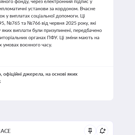
ійного фонду, через електронний підпис у
дипломатичні установи за кордоном. Вчасне
к у виплатах соціальної допомоги. Ці
5, №765 та №766 від червня 2025 року, які
у яких виплати були призупинені, передбачено
иторіальних органах ПФУ. Ці зміни мають на
х умовах воєнного часу.
о, офіційні джерела, на основі яких
к
NACE