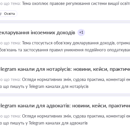
о що тема:
Тема охоплює правове регулювання системи вищої освіти, о
Освіта
екларування іноземних доходів
+1
о що тема:
Тема стосується обов’язку декларування доходів, отрим
бов’язань та застосування правил уникнення подвійного оподаткува
elegram канали для нотаріусів: новини, кейси, практич
о що тема:
Огляди нормативних змін, судова практика, коментарі екс
о що пишуть у Telegram каналах для нотаріусів
elegram канали для адвокатів: новини, кейси, практич
о що тема:
Огляди нормативних змін, судова практика, коментарі екс
о що пишуть у Telegram каналах для адвокатів