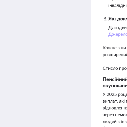
інвалідн
Які док
Для іден
Джерел
Кожне з пи
розширений
Стисло про
Пенсійний
окуповани
У 2025 роц
виплат, які
відновленн
через немож
людей з інв