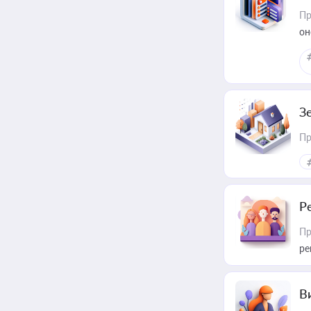
Пр
он
З
Пр
Р
Пр
ре
В