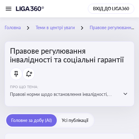
ВХІД ДО LIGA360
Головна
Теми в центрі уваги
Правове регулювання інвалідності та соціальні гарантії
Правове регулювання
інвалідності та соціальні гарантії
ПРО ЩО ТЕМА:
Правові норми щодо встановлення інвалідності,
надання соціальних гарантій та пільг для осіб з
інвалідністю
Головне за добу (AI)
Усі публікації