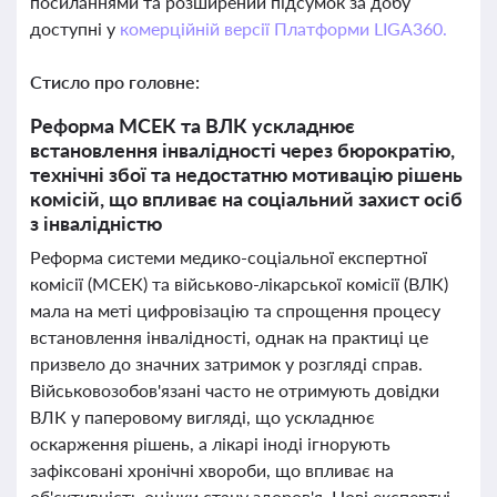
посиланнями та розширений підсумок за добу
доступні у
комерційній версії Платформи LIGA360.
Стисло про головне:
Реформа МСЕК та ВЛК ускладнює
встановлення інвалідності через бюрократію,
технічні збої та недостатню мотивацію рішень
комісій, що впливає на соціальний захист осіб
з інвалідністю
Реформа системи медико-соціальної експертної
комісії (МСЕК) та військово-лікарської комісії (ВЛК)
мала на меті цифровізацію та спрощення процесу
встановлення інвалідності, однак на практиці це
призвело до значних затримок у розгляді справ.
Військовозобов'язані часто не отримують довідки
ВЛК у паперовому вигляді, що ускладнює
оскарження рішень, а лікарі іноді ігнорують
зафіксовані хронічні хвороби, що впливає на
об'єктивність оцінки стану здоров'я. Нові експертні