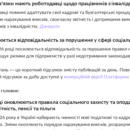
в’язки мають роботодавці щодо працівників з інвалі
вці повинні адаптувати свої кадрові та бухгалтерські проце
е нарахування внесків, своєчасну звітність і дотримання вим
ків з інвалідністю.
Джерело
юється відповідальність за порушення у сфері соціаль
026 році посилюється відповідальність за порушення правил на
щує ризики для підприємств у разі недотримання законода
тань — це короткий підсумок змісту публікацій за день. По
 підсумок за добу доступні у
комерційній версії Платформи
 головне:
ці оновлюються правила соціального захисту та опода
ітність, пенсії та пільги
026 року в Україні набирають чинності нові податкові та кад
ю. Зміни охоплюють порядок нарахування внесків, розрахунків