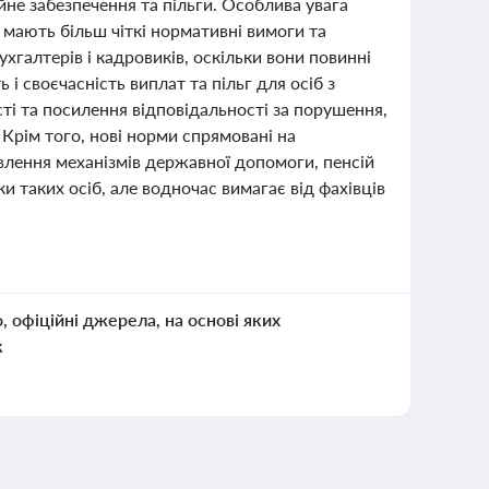
ійне забезпечення та пільги. Особлива увага
р мають більш чіткі нормативні вимоги та
хгалтерів і кадровиків, оскільки вони повинні
і своєчасність виплат та пільг для осіб з
ті та посилення відповідальності за порушення,
 Крім того, нові норми спрямовані на
овлення механізмів державної допомоги, пенсій
и таких осіб, але водночас вимагає від фахівців
о, офіційні джерела, на основі яких
к