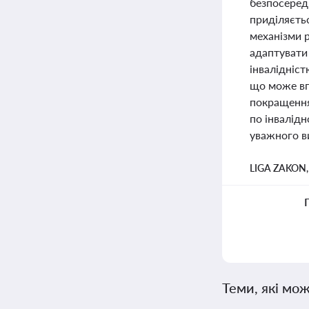
безпосередн
приділяєтьс
механізми р
адаптувати 
інвалідніст
що може впл
покращення 
по інвалідн
уважного в
LIGA ZAKON
Теми, які мож