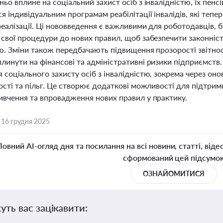
ьо вплине на соціальний захист осіб з інвалідністю, їх пенс
я індивідуальним програмам реабілітації інвалідів, які тепе
еалізації. Ці нововведення є важливими для роботодавців, бу
свої процедури до нових правил, щоб забезпечити законність 
ю. Зміни також передбачають підвищення прозорості звітнос
инути на фінансові та адміністративні ризики підприємств.
соціального захисту осіб з інвалідністю, зокрема через он
ості та пільг. Це створює додаткові можливості для підтримк
ивчення та впровадження нових правил у практику.
,
16 грудня 2025
Повний AI-огляд дня та посилання на всі новини, статті, віде
сформований цей підсумо
ОЗНАЙОМИТИСЯ
уть вас зацікавити: