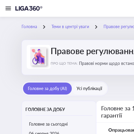
Головна
Теми в центрі уваги
Правове регулюв
Правове регулювання 
Правові норми щодо встановл
ПРО ЩО ТЕМА:
Головне за добу (AI)
Усі публікації
Головне за 
ГОЛОВНЕ ЗА ДОБУ
гарантії
Головне за сьогодні
Опрацьова
06 серпня 2026