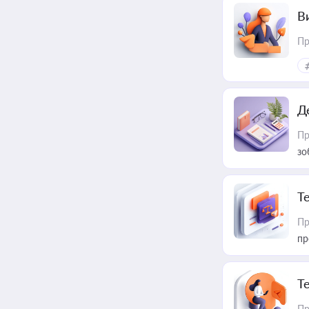
В
Пр
Д
Пр
зо
T
Пр
пр
T
Пр