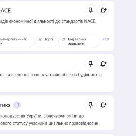
NACE
идів економічної діяльності до стандартів NACE,
о-енергетичний
Торгівля
Будівельна
+10
кс
діяльність
я та введення в експлуатацію об’єктів будівництва
итика
+1
конодавства України, включаючи зміни до
ового статусу учасників цивільних правовідносин