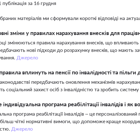
1 публікація за 16 грудня
ібраних матеріалів ми сформували короткі відповіді на актуал
овні зміни у правилах нарахування внесків для працівн
оці змінюються правила нарахування внесків, що впливають н
едбачають нові підходи до розрахунку внесків, що мають за
ування.
Джерело
 правила вплинуть на пенсії по інвалідності та пільги 
законодавстві передбачають оновлення механізмів нарахуванн
ь соціальний захист осіб з інвалідністю та зробить систем
 індивідуальна програма реабілітації інвалідів і як в
альна програма реабілітації інвалідів – це персоналізований 
більш чіткі нормативні вимоги, що допоможе краще координ
істю.
Джерело