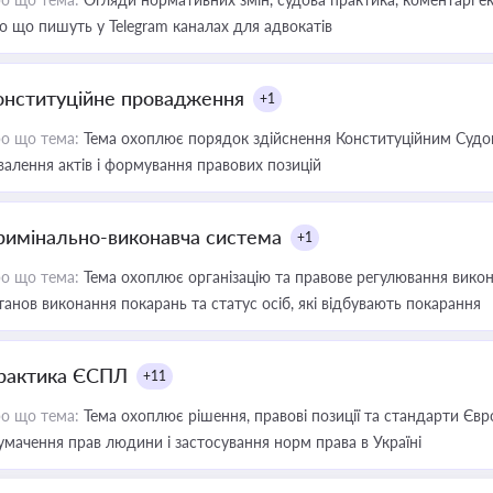
о що пишуть у Telegram каналах для адвокатів
онституційне провадження
+1
о що тема:
Тема охоплює порядок здійснення Конституційним Судом
валення актів і формування правових позицій
римінально-виконавча система
+1
о що тема:
Тема охоплює організацію та правове регулювання викона
танов виконання покарань та статус осіб, які відбувають покарання
рактика ЄСПЛ
+11
о що тема:
Тема охоплює рішення, правові позиції та стандарти Євр
умачення прав людини і застосування норм права в Україні