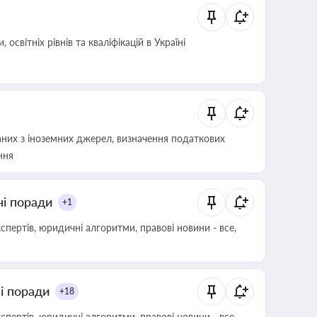
світніх рівнів та кваліфікацій в Україні
аних з іноземних джерел, визначення податкових
ння
ні поради
+1
пертів, юридичні алгоритми, правові новини - все,
ні поради
+18
пертів, юридичні алгоритми, правові новини - все,