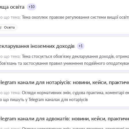
ища освіта
+10
о що тема:
Тема охоплює правове регулювання системи вищої освіти, о
Освіта
екларування іноземних доходів
+1
о що тема:
Тема стосується обов’язку декларування доходів, отрим
бов’язань та застосування правил уникнення подвійного оподаткува
elegram канали для нотаріусів: новини, кейси, практич
о що тема:
Огляди нормативних змін, судова практика, коментарі екс
о що пишуть у Telegram каналах для нотаріусів
elegram канали для адвокатів: новини, кейси, практич
о що тема:
Огляди нормативних змін, судова практика, коментарі екс