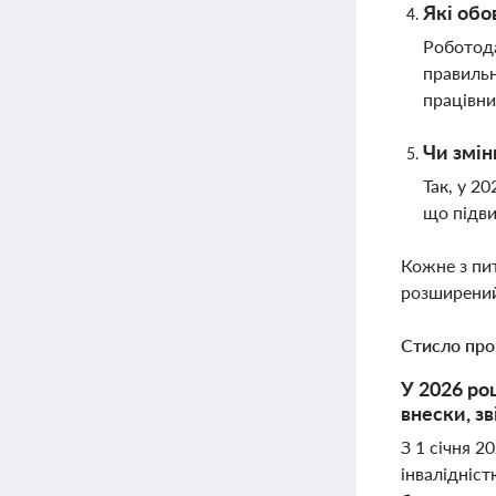
Які обо
Роботода
правильн
працівни
Чи змін
Так, у 2
що підви
Кожне з пи
розширений
Стисло про
У 2026 ро
внески, зв
З 1 січня 2
інвалідніст