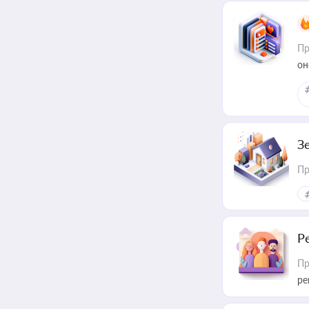
Пр
он
З
Пр
Р
Пр
ре