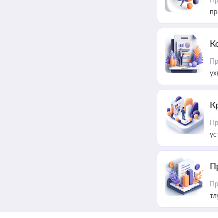
пр
К
Пр
ух
К
Пр
ус
П
Пр
тл