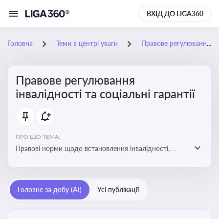
ВХІД ДО LIGA360
Головна
Теми в центрі уваги
Правове регулювання інвалідності та соціальні гарантії
Правове регулювання
інвалідності та соціальні гарантії
ПРО ЩО ТЕМА:
Правові норми щодо встановлення інвалідності,
надання соціальних гарантій та пільг для осіб з
інвалідністю
Головне за добу (AI)
Усі публікації