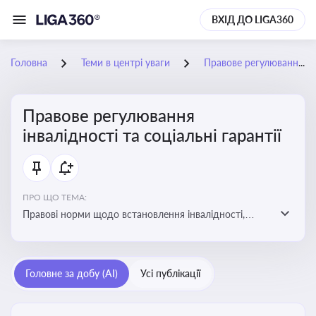
ВХІД ДО LIGA360
Головна
Теми в центрі уваги
Правове регулювання інвалідності та соціальні гарантії
Правове регулювання
інвалідності та соціальні гарантії
ПРО ЩО ТЕМА:
Правові норми щодо встановлення інвалідності,
надання соціальних гарантій та пільг для осіб з
інвалідністю
Головне за добу (AI)
Усі публікації