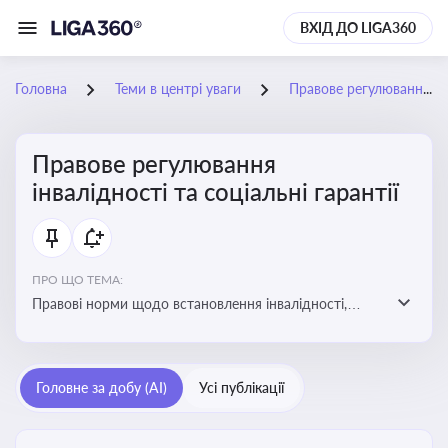
ВХІД ДО LIGA360
Головна
Теми в центрі уваги
Правове регулювання інвалідності та соціальні гарантії
Правове регулювання
інвалідності та соціальні гарантії
ПРО ЩО ТЕМА:
Правові норми щодо встановлення інвалідності,
надання соціальних гарантій та пільг для осіб з
інвалідністю
Головне за добу (AI)
Усі публікації