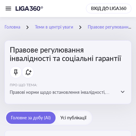
ВХІД ДО LIGA360
Головна
Теми в центрі уваги
Правове регулювання інвалідності та соціальні гарантії
Правове регулювання
інвалідності та соціальні гарантії
ПРО ЩО ТЕМА:
Правові норми щодо встановлення інвалідності,
надання соціальних гарантій та пільг для осіб з
інвалідністю
Головне за добу (AI)
Усі публікації