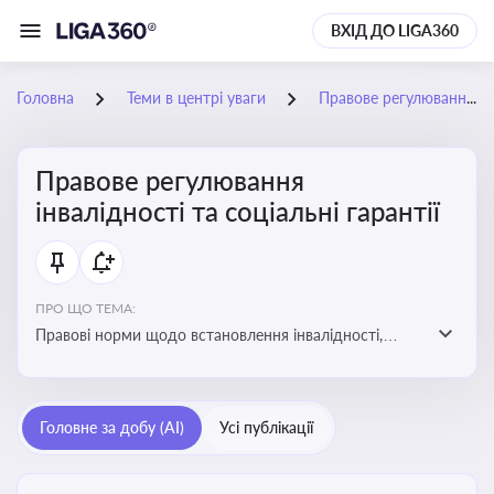
ВХІД ДО LIGA360
Головна
Теми в центрі уваги
Правове регулювання інвалідності та соціальні гарантії
Правове регулювання
інвалідності та соціальні гарантії
ПРО ЩО ТЕМА:
Правові норми щодо встановлення інвалідності,
надання соціальних гарантій та пільг для осіб з
інвалідністю
Головне за добу (AI)
Усі публікації