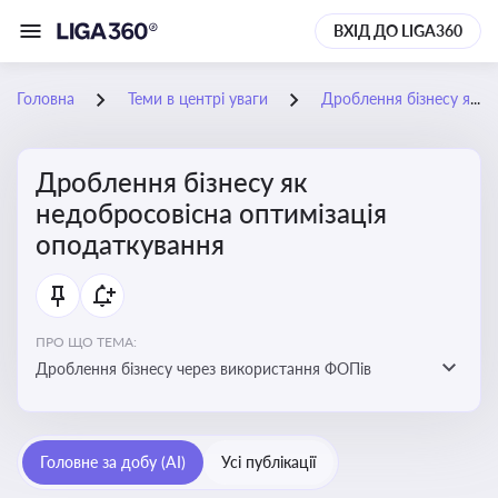
ВХІД ДО LIGA360
Головна
Теми в центрі уваги
Дроблення бізнесу як недобросовісна оптимізація оподаткування
Дроблення бізнесу як
недобросовісна оптимізація
оподаткування
ПРО ЩО ТЕМА:
Дроблення бізнесу через використання ФОПів
Головне за добу (AI)
Усі публікації