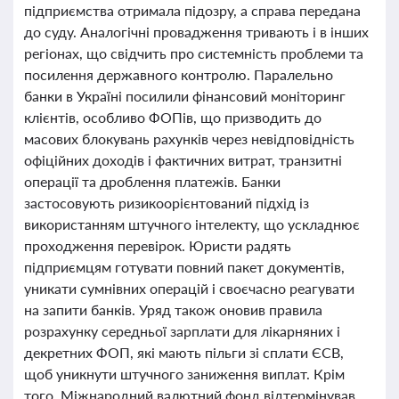
підприємства отримала підозру, а справа передана
до суду. Аналогічні провадження тривають і в інших
регіонах, що свідчить про системність проблеми та
посилення державного контролю. Паралельно
банки в Україні посилили фінансовий моніторинг
клієнтів, особливо ФОПів, що призводить до
масових блокувань рахунків через невідповідність
офіційних доходів і фактичних витрат, транзитні
операції та дроблення платежів. Банки
застосовують ризикоорієнтований підхід із
використанням штучного інтелекту, що ускладнює
проходження перевірок. Юристи радять
підприємцям готувати повний пакет документів,
уникати сумнівних операцій і своєчасно реагувати
на запити банків. Уряд також оновив правила
розрахунку середньої зарплати для лікарняних і
декретних ФОП, які мають пільги зі сплати ЄСВ,
щоб уникнути штучного заниження виплат. Крім
того, Міжнародний валютний фонд відтермінував