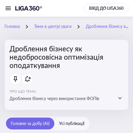
ВХІД ДО LIGA360
Головна
Теми в центрі уваги
Дроблення бізнесу як недобросовісна оптимізація оподаткування
Дроблення бізнесу як
недобросовісна оптимізація
оподаткування
ПРО ЩО ТЕМА:
Дроблення бізнесу через використання ФОПів
Головне за добу (AI)
Усі публікації