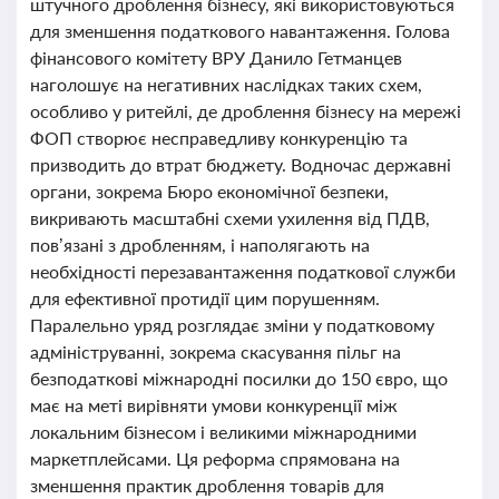
штучного дроблення бізнесу, які використовуються
для зменшення податкового навантаження. Голова
фінансового комітету ВРУ Данило Гетманцев
наголошує на негативних наслідках таких схем,
особливо у ритейлі, де дроблення бізнесу на мережі
ФОП створює несправедливу конкуренцію та
призводить до втрат бюджету. Водночас державні
органи, зокрема Бюро економічної безпеки,
викривають масштабні схеми ухилення від ПДВ,
пов’язані з дробленням, і наполягають на
необхідності перезавантаження податкової служби
для ефективної протидії цим порушенням.
Паралельно уряд розглядає зміни у податковому
адмініструванні, зокрема скасування пільг на
безподаткові міжнародні посилки до 150 євро, що
має на меті вирівняти умови конкуренції між
локальним бізнесом і великими міжнародними
маркетплейсами. Ця реформа спрямована на
зменшення практик дроблення товарів для