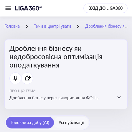
ВХІД ДО LIGA360
Головна
Теми в центрі уваги
Дроблення бізнесу як недобросовісна оптимізація оподаткування
Дроблення бізнесу як
недобросовісна оптимізація
оподаткування
ПРО ЩО ТЕМА:
Дроблення бізнесу через використання ФОПів
Головне за добу (AI)
Усі публікації