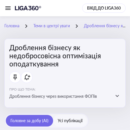
ВХІД ДО LIGA360
Головна
Теми в центрі уваги
Дроблення бізнесу як недобросовісна оптимізація оподаткування
Дроблення бізнесу як
недобросовісна оптимізація
оподаткування
ПРО ЩО ТЕМА:
Дроблення бізнесу через використання ФОПів
Головне за добу (AI)
Усі публікації