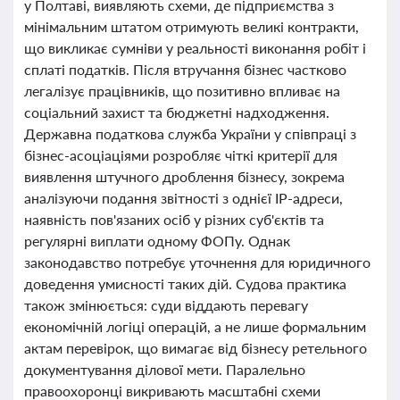
у Полтаві, виявляють схеми, де підприємства з
мінімальним штатом отримують великі контракти,
що викликає сумніви у реальності виконання робіт і
сплаті податків. Після втручання бізнес частково
легалізує працівників, що позитивно впливає на
соціальний захист та бюджетні надходження.
Державна податкова служба України у співпраці з
бізнес-асоціаціями розробляє чіткі критерії для
виявлення штучного дроблення бізнесу, зокрема
аналізуючи подання звітності з однієї IP-адреси,
наявність пов'язаних осіб у різних суб'єктів та
регулярні виплати одному ФОПу. Однак
законодавство потребує уточнення для юридичного
доведення умисності таких дій. Судова практика
також змінюється: суди віддають перевагу
економічній логіці операцій, а не лише формальним
актам перевірок, що вимагає від бізнесу ретельного
документування ділової мети. Паралельно
правоохоронці викривають масштабні схеми