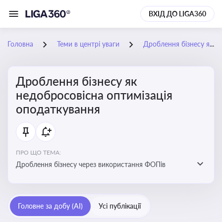
ВХІД ДО LIGA360
Головна
Теми в центрі уваги
Дроблення бізнесу як недобросовісна оптимізація оподаткування
Дроблення бізнесу як
недобросовісна оптимізація
оподаткування
ПРО ЩО ТЕМА:
Дроблення бізнесу через використання ФОПів
Головне за добу (AI)
Усі публікації