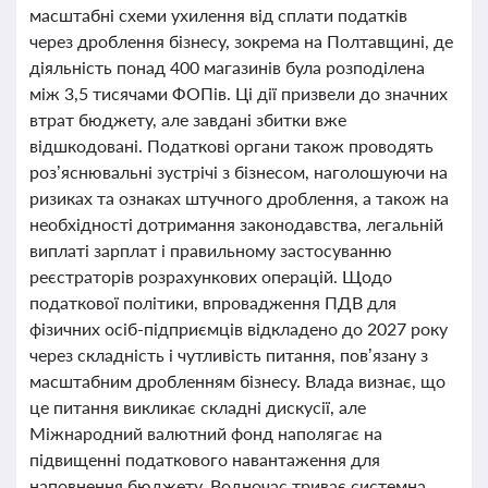
масштабні схеми ухилення від сплати податків
через дроблення бізнесу, зокрема на Полтавщині, де
діяльність понад 400 магазинів була розподілена
між 3,5 тисячами ФОПів. Ці дії призвели до значних
втрат бюджету, але завдані збитки вже
відшкодовані. Податкові органи також проводять
роз’яснювальні зустрічі з бізнесом, наголошуючи на
ризиках та ознаках штучного дроблення, а також на
необхідності дотримання законодавства, легальній
виплаті зарплат і правильному застосуванню
реєстраторів розрахункових операцій. Щодо
податкової політики, впровадження ПДВ для
фізичних осіб-підприємців відкладено до 2027 року
через складність і чутливість питання, пов’язану з
масштабним дробленням бізнесу. Влада визнає, що
це питання викликає складні дискусії, але
Міжнародний валютний фонд наполягає на
підвищенні податкового навантаження для
наповнення бюджету. Водночас триває системна