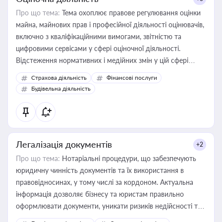
Про що тема:
Тема охоплює правове регулювання оцінки
майна, майнових прав і професійної діяльності оцінювачів,
включно з кваліфікаційними вимогами, звітністю та
цифровими сервісами у сфері оціночної діяльності.
Відстеження нормативних і медійних змін у цій сфері
корисне для власника бізнесу, керівника, юриста або
Страхова діяльність
Фінансові послуги
бухгалтера під час оподаткування, приватизації, оренди
Будівельна діяльність
державного майна, корпоративних угод і перевірки
статусу суб'єктів оціночної діяльності
Легалізація документів
+2
Про що тема:
Нотаріальні процедури, що забезпечують
юридичну чинність документів та їх використання в
правовідносинах, у тому числі за кордоном. Актуальна
інформація дозволяє бізнесу та юристам правильно
оформлювати документи, уникати ризиків недійсності та
забезпечувати їх належне прийняття органами влади та