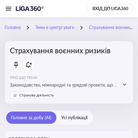
ВХІД ДО LIGA360
Головна
Теми в центрі уваги
Страхування воєнних ризиків
Страхування воєнних ризиків
ПРО ЩО ТЕМА:
Законодавство, міжнародні та урядові проекти, що
визначають та знижують воєнні ризики для власників
Страхова діяльність
майна, боржників та кредиторів
Головне за добу (AI)
Усі публікації