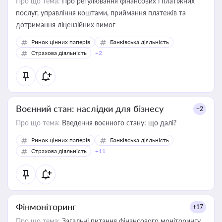
Про що тема:
Про регулювання фінансових і платіжних
послуг, управління коштами, приймання платежів та
дотримання ліцензійних вимог
Ринок цінних паперів
Банківська діяльність
Страхова діяльність
+2
Воєнний стан: наслідки для бізнесу
+2
Про що тема:
Введення воєнного стану: що далі?
Ринок цінних паперів
Банківська діяльність
Страхова діяльність
+11
Фінмоніторинг
+17
Про що тема:
Загальні питання фінансового моніторингу