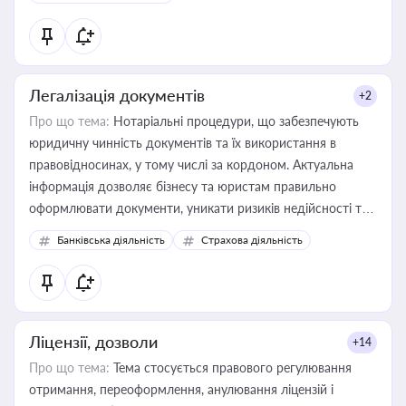
державного майна, корпоративних угод і перевірки
статусу суб'єктів оціночної діяльності
Легалізація документів
+2
Про що тема:
Нотаріальні процедури, що забезпечують
юридичну чинність документів та їх використання в
правовідносинах, у тому числі за кордоном. Актуальна
інформація дозволяє бізнесу та юристам правильно
оформлювати документи, уникати ризиків недійсності та
забезпечувати їх належне прийняття органами влади та
Банківська діяльність
Страхова діяльність
контрагентами
Ліцензії, дозволи
+14
Про що тема:
Тема стосується правового регулювання
отримання, переоформлення, анулювання ліцензій і