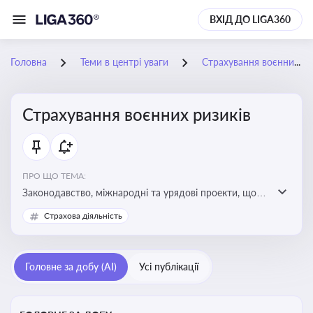
ВХІД ДО LIGA360
Головна
Теми в центрі уваги
Страхування воєнних ризиків
Страхування воєнних ризиків
ПРО ЩО ТЕМА:
Законодавство, міжнародні та урядові проекти, що
визначають та знижують воєнні ризики для власників
Страхова діяльність
майна, боржників та кредиторів
Головне за добу (AI)
Усі публікації