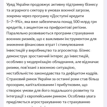
Уряд України продовжує активну підтримку бізнесу
та аграрного сектору в умовах воєнної загрози,
зокрема через програму «Доступні кредити
5−7−9%», яка вже забезпечила понад 500 млрд грн
кредитів, з акцентом на прифронтові регіони.
Паралельно розвиваються програми страхування
воєнних ризиків, що є важливим інструментом для
зниження фінансових втрат і стимулювання
інвестицій у виробництво та агросектор. Бізнес
демонструє зростаючий інтерес до інвестицій,
особливо у модернізацію обладнання, але відзначає
ризики, пов’язані з воєнною ситуацією,
нестабільністю законодавства та дефіцитом кадрів.
Страховий ринок України за останні роки став більш
прозорим, капіталізованим і прибутковим, що
створює умови для його подальшого розвитку та
інтеграції з європейським ринком. Особлива увага
приділяється агрострахуванню та страхуванню