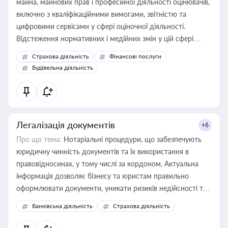
майна, майнових прав і професійної діяльності оцінювачів,
включно з кваліфікаційними вимогами, звітністю та
цифровими сервісами у сфері оціночної діяльності.
Відстеження нормативних і медійних змін у цій сфері
корисне для власника бізнесу, керівника, юриста або
Страхова діяльність
Фінансові послуги
бухгалтера під час оподаткування, приватизації, оренди
Будівельна діяльність
державного майна, корпоративних угод і перевірки
статусу суб'єктів оціночної діяльності
Легалізація документів
+6
Про що тема:
Нотаріальні процедури, що забезпечують
юридичну чинність документів та їх використання в
правовідносинах, у тому числі за кордоном. Актуальна
інформація дозволяє бізнесу та юристам правильно
оформлювати документи, уникати ризиків недійсності та
забезпечувати їх належне прийняття органами влади та
Банківська діяльність
Страхова діяльність
контрагентами