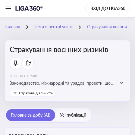
ВХІД ДО LIGA360
Головна
Теми в центрі уваги
Страхування воєнних ризиків
Страхування воєнних ризиків
ПРО ЩО ТЕМА:
Законодавство, міжнародні та урядові проекти, що
визначають та знижують воєнні ризики для власників
Страхова діяльність
майна, боржників та кредиторів
Головне за добу (AI)
Усі публікації