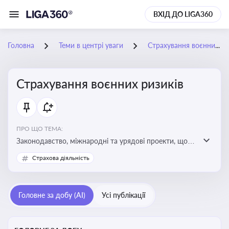
ВХІД ДО LIGA360
Головна
Теми в центрі уваги
Страхування воєнних ризиків
Страхування воєнних ризиків
ПРО ЩО ТЕМА:
Законодавство, міжнародні та урядові проекти, що
визначають та знижують воєнні ризики для власників
Страхова діяльність
майна, боржників та кредиторів
Головне за добу (AI)
Усі публікації