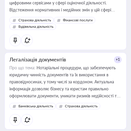
цифровими сервісами у сфері оціночної діяльності.
Відстеження нормативних і медійних змін у цій сфері
корисне для власника бізнесу, керівника, юриста або
Страхова діяльність
Фінансові послуги
бухгалтера під час оподаткування, приватизації, оренди
Будівельна діяльність
державного майна, корпоративних угод і перевірки
статусу суб'єктів оціночної діяльності
Легалізація документів
+1
Про що тема:
Нотаріальні процедури, що забезпечують
юридичну чинність документів та їх використання в
правовідносинах, у тому числі за кордоном. Актуальна
інформація дозволяє бізнесу та юристам правильно
оформлювати документи, уникати ризиків недійсності та
забезпечувати їх належне прийняття органами влади та
Банківська діяльність
Страхова діяльність
контрагентами