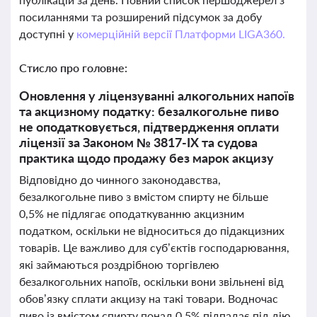
посиланнями та розширений підсумок за добу
доступні у
комерційній версії Платформи LIGA360.
Стисло про головне:
Оновлення у ліцензуванні алкогольних напоїв
та акцизному податку: безалкогольне пиво
не оподатковується, підтвердження оплати
ліцензії за Законом № 3817-ІХ та судова
практика щодо продажу без марок акцизу
Відповідно до чинного законодавства,
безалкогольне пиво з вмістом спирту не більше
0,5% не підлягає оподаткуванню акцизним
податком, оскільки не відноситься до підакцизних
товарів. Це важливо для суб’єктів господарювання,
які займаються роздрібною торгівлею
безалкогольних напоїв, оскільки вони звільнені від
обов’язку сплати акцизу на такі товари. Водночас
пиво із вмістом спирту понад 0,5% підпадає під дію