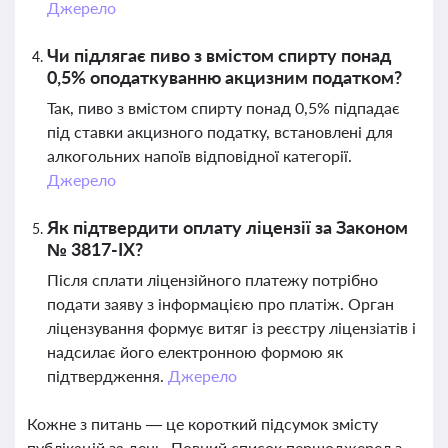
Джерело
Чи підлягає пиво з вмістом спирту понад
0,5% оподаткуванню акцизним податком?
Так, пиво з вмістом спирту понад 0,5% підпадає
під ставки акцизного податку, встановлені для
алкогольних напоїв відповідної категорії.
Джерело
Як підтвердити оплату ліцензії за Законом
№ 3817-ІХ?
Після сплати ліцензійного платежу потрібно
подати заяву з інформацією про платіж. Орган
ліцензування формує витяг із реєстру ліцензіатів і
надсилає його електронною формою як
підтвердження.
Джерело
Кожне з питань — це короткий підсумок змісту
публікацій за день. Повний список першоджерел з