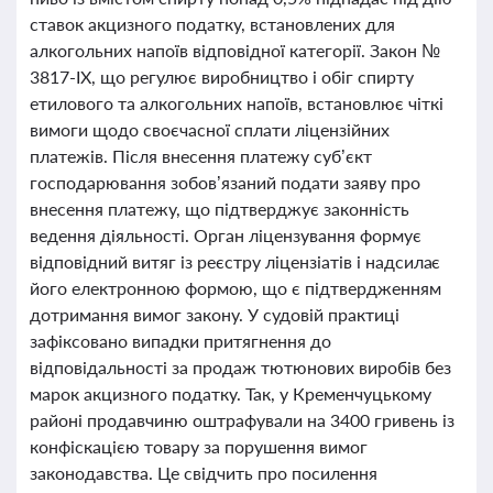
ставок акцизного податку, встановлених для
алкогольних напоїв відповідної категорії. Закон №
3817-ІХ, що регулює виробництво і обіг спирту
етилового та алкогольних напоїв, встановлює чіткі
вимоги щодо своєчасної сплати ліцензійних
платежів. Після внесення платежу суб’єкт
господарювання зобов’язаний подати заяву про
внесення платежу, що підтверджує законність
ведення діяльності. Орган ліцензування формує
відповідний витяг із реєстру ліцензіатів і надсилає
його електронною формою, що є підтвердженням
дотримання вимог закону. У судовій практиці
зафіксовано випадки притягнення до
відповідальності за продаж тютюнових виробів без
марок акцизного податку. Так, у Кременчуцькому
районі продавчиню оштрафували на 3400 гривень із
конфіскацією товару за порушення вимог
законодавства. Це свідчить про посилення