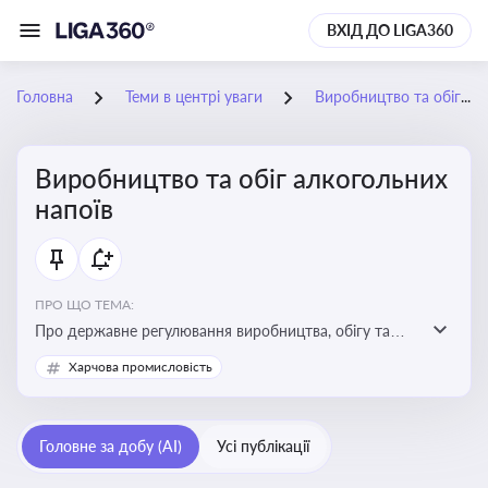
ВХІД ДО LIGA360
Головна
Теми в центрі уваги
Виробництво та обіг алкогольних напоїв
Виробництво та обіг алкогольних
напоїв
ПРО ЩО ТЕМА:
Про державне регулювання виробництва, обігу та
оподаткування алкогольної продукції, про
Харчова промисловість
ліцензування та правові ризики
Головне за добу (AI)
Усі публікації