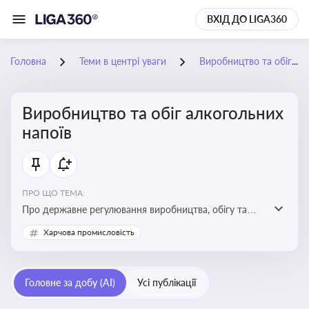
ВХІД ДО LIGA360
Головна
Теми в центрі уваги
Виробництво та обіг алкогольних напоїв
Виробництво та обіг алкогольних
напоїв
ПРО ЩО ТЕМА:
Про державне регулювання виробництва, обігу та
оподаткування алкогольної продукції, про
Харчова промисловість
ліцензування та правові ризики
Головне за добу (AI)
Усі публікації