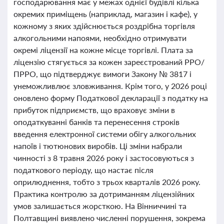
господарювання має у межах однієї будівлі кілька
окремих приміщень (наприклад, магазин і кафе), у
кожному з яких здійснюється роздрібна торгівля
алкогольними напоями, необхідно отримувати
окремі ліцензії на кожне місце торгівлі. Плата за
ліцензію стягується за кожен зареєстрований РРО/
ПРРО, що підтверджує вимоги Закону № 3817 і
унеможливлює зловживання. Крім того, у 2026 році
оновлено форму Податкової декларації з податку на
прибуток підприємств, що враховує зміни в
оподаткуванні банків та перенесення строків
введення електронної системи обігу алкогольних
напоїв і тютюнових виробів. Ці зміни набрали
чинності з 8 травня 2026 року і застосовуються з
податкового періоду, що настає після
оприлюднення, тобто з трьох кварталів 2026 року.
Практика контролю за дотриманням ліцензійних
умов залишається жорсткою. На Вінниччині та
Полтавщині виявлено численні порушення, зокрема