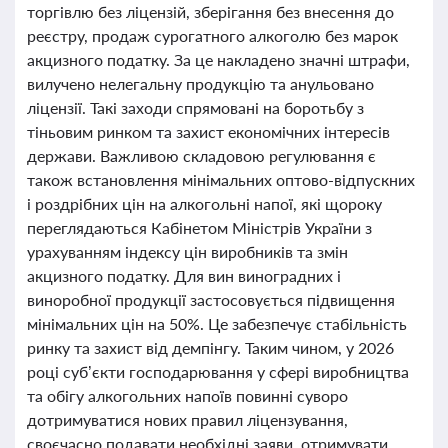
торгівлю без ліцензій, зберігання без внесення до
реєстру, продаж сурогатного алкоголю без марок
акцизного податку. За це накладено значні штрафи,
вилучено нелегальну продукцію та анульовано
ліцензії. Такі заходи спрямовані на боротьбу з
тіньовим ринком та захист економічних інтересів
держави. Важливою складовою регулювання є
також встановлення мінімальних оптово-відпускних
і роздрібних цін на алкогольні напої, які щороку
переглядаються Кабінетом Міністрів України з
урахуванням індексу цін виробників та змін
акцизного податку. Для вин виноградних і
виноробної продукції застосовується підвищення
мінімальних цін на 50%. Це забезпечує стабільність
ринку та захист від демпінгу. Таким чином, у 2026
році суб’єкти господарювання у сфері виробництва
та обігу алкогольних напоїв повинні суворо
дотримуватися нових правил ліцензування,
своєчасно подавати необхідні заяви, отримувати