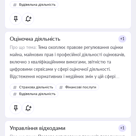
Будівельна діяльність
Оціночна діяльність
+1
Про що тема:
Тема охоплює правове регулювання оцінки
майна, майнових прав і професійної діяльності оцінювачів,
включно з кваліфікаційними вимогами, звітністю та
цифровими сервісами у сфері оціночної діяльності.
Відстеження нормативних і медійних змін у цій сфері
корисне для власника бізнесу, керівника, юриста або
Страхова діяльність
Фінансові послуги
бухгалтера під час оподаткування, приватизації, оренди
Будівельна діяльність
державного майна, корпоративних угод і перевірки
статусу суб'єктів оціночної діяльності
Управління відходами
+1