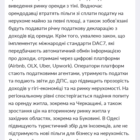
виведення ринку оренди з тіні. Водночас
орендодавці втратять пільги зі сплати податку на
нерухоме майно за певні площі, а також зобов’язані
будуть подавати річну податкову декларацію з
доходів від оренди. Крім того, ухвалено закон, що
імплементує міжнародні стандарти DAC7, які
передбачають автоматичний обмін інформацією
про доходи, отримані через цифрові платформи
(Airbnb, OLX, Uber, Upwork). Оператори платформ
стають податковими агентами, утримують податки
та подають звіти до ДПС, що підвищить прозорість
доходів у гігі-економіці та на ринку нерухомості. На
регіональному рівні спостерігається падіння попиту
на оренду житла, зокрема на Черкащині, а також
зростання цін на вторинному ринку житла у
західних областях, зокрема на Буковині. В Одесі
підвищують туристичний збір для іноземців, але не
підтримують нові пільги для бізнесу на нерухомість.