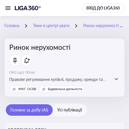
ВХІД ДО LIGA360
Головна
Теми в центрі уваги
Ринок нерухомості
Ринок нерухомості
ПРО ЩО ТЕМА:
Правове регулювання купівлі, продажу, оренди та
управління нерухомістю, що є ключовим для бізнесу,
ЖКГ, ОСББ
Будівельна діяльність
інвесторів, забудовників і власників об’єктів майна
Головне за добу (AI)
Усі публікації