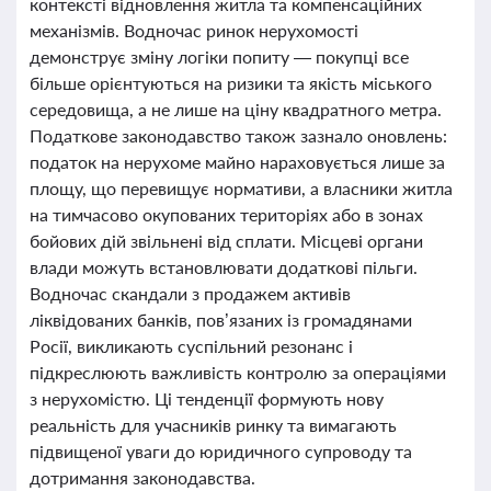
контексті відновлення житла та компенсаційних
механізмів. Водночас ринок нерухомості
демонструє зміну логіки попиту — покупці все
більше орієнтуються на ризики та якість міського
середовища, а не лише на ціну квадратного метра.
Податкове законодавство також зазнало оновлень:
податок на нерухоме майно нараховується лише за
площу, що перевищує нормативи, а власники житла
на тимчасово окупованих територіях або в зонах
бойових дій звільнені від сплати. Місцеві органи
влади можуть встановлювати додаткові пільги.
Водночас скандали з продажем активів
ліквідованих банків, пов’язаних із громадянами
Росії, викликають суспільний резонанс і
підкреслюють важливість контролю за операціями
з нерухомістю. Ці тенденції формують нову
реальність для учасників ринку та вимагають
підвищеної уваги до юридичного супроводу та
дотримання законодавства.