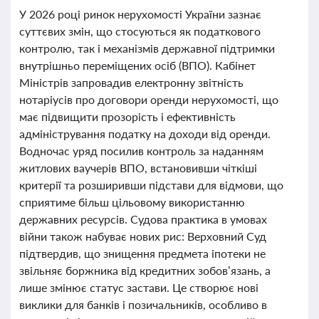
У 2026 році ринок нерухомості України зазнає
суттєвих змін, що стосуються як податкового
контролю, так і механізмів державної підтримки
внутрішньо переміщених осіб (ВПО). Кабінет
Міністрів запровадив електронну звітність
нотаріусів про договори оренди нерухомості, що
має підвищити прозорість і ефективність
адміністрування податку на доходи від оренди.
Водночас уряд посилив контроль за наданням
житлових ваучерів ВПО, встановивши чіткіші
критерії та розширивши підстави для відмови, що
сприятиме більш цільовому використанню
державних ресурсів. Судова практика в умовах
війни також набуває нових рис: Верховний Суд
підтвердив, що знищення предмета іпотеки не
звільняє боржника від кредитних зобов’язань, а
лише змінює статус застави. Це створює нові
виклики для банків і позичальників, особливо в