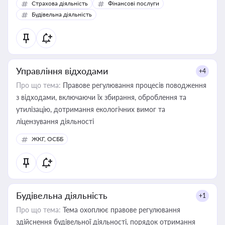
Страхова діяльність
Фінансові послуги
бухгалтера під час оподаткування, приватизації, оренди
Будівельна діяльність
державного майна, корпоративних угод і перевірки
статусу суб'єктів оціночної діяльності
Управління відходами
+4
Про що тема:
Правове регулювання процесів поводження
з відходами, включаючи їх збирання, оброблення та
утилізацію, дотримання екологічних вимог та
ліцензування діяльності
ЖКГ, ОСББ
Будівельна діяльність
+1
Про що тема:
Тема охоплює правове регулювання
здійснення будівельної діяльності, порядок отримання