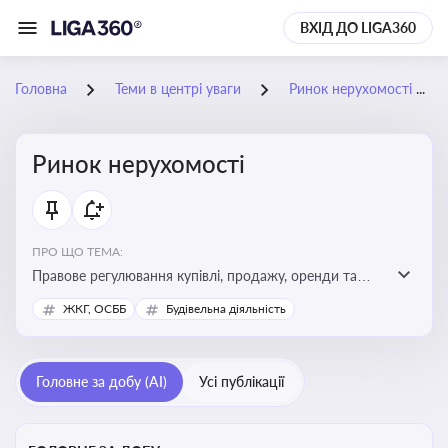
ВХІД ДО LIGA360
Головна
Теми в центрі уваги
Ринок нерухомості
Ринок нерухомості
ПРО ЩО ТЕМА:
Правове регулювання купівлі, продажу, оренди та
управління нерухомістю, що є ключовим для бізнесу,
ЖКГ, ОСББ
Будівельна діяльність
інвесторів, забудовників і власників об’єктів майна
Головне за добу (AI)
Усі публікації