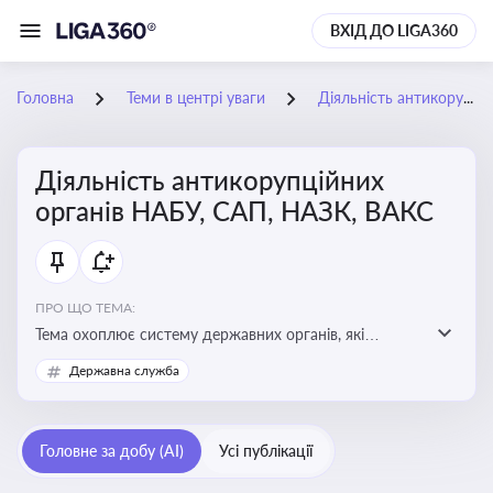
ВХІД ДО LIGA360
Головна
Теми в центрі уваги
Діяльність антикорупційних органів НАБУ, САП, НАЗК, ВАКС
Діяльність антикорупційних
органів НАБУ, САП, НАЗК, ВАКС
ПРО ЩО ТЕМА:
Тема охоплює систему державних органів, які
здійснюють запобігання, виявлення та розслідування
Державна служба
корупційних правопорушень, що є ключовим
елементом забезпечення прозорості й доброчесності
у державному управлінні та бізнесі
Головне за добу (AI)
Усі публікації