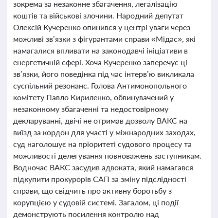
зокрема за незаконне збагачення, легалізацію
коштів та військові злочини. Народний депутат
Олексій Кучеренко опинився у центрі уваги через
можливі зв’язки з фігурантами справи «Мідас», які
намагалися впливати на законодавчі ініціативи в
енергетичній сфері. Хоча Кучеренко заперечує ці
зв’язки, його поведінка під час інтерв’ю викликала
суспільний резонанс. Голова Антимонопольного
комітету Павло Кириленко, обвинувачений у
незаконному збагаченні та недостовірному
декларуванні, двічі не отримав дозволу ВАКС на
виїзд за кордон для участі у міжнародних заходах,
суд наголошує на пріоритеті судового процесу та
можливості делегування повноважень заступникам.
Водночас ВАКС засудив адвоката, який намагався
підкупити прокурорів САП за зміну підслідності
справи, що свідчить про активну боротьбу з
корупцією у судовій системі. Загалом, ці події
демонструють посилення контролю над